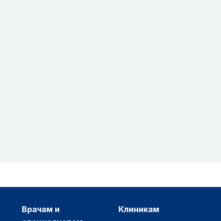
врачам и
клиникам