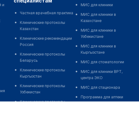
специалистам
й и
МИС для клиники
Частная врачебная практика
МИС для клиники в
к
Казахстане
Клинические протоколы
Казахстан
МИС для клиники в
Узбекистане
Клинические рекомендации
Россия
МИС для клиники в
Кыргызстане
Клинические протоколы
Беларусь
МИС для стоматологии
Клинические протоколы
МИС для клиники ВРТ,
Кыргызстан
центра ЭКО
Клинические протоколы
МИС для стационара
ния
Узбекистан
Программа для аптеки
Клинические протоколы
Автоматизация блока
диагностики и лечения
питания
Обзоры мировой
Реклама и продвижение
медицинской периодики
клиник
Заболевания: обзорные
Разработка сайта клиники