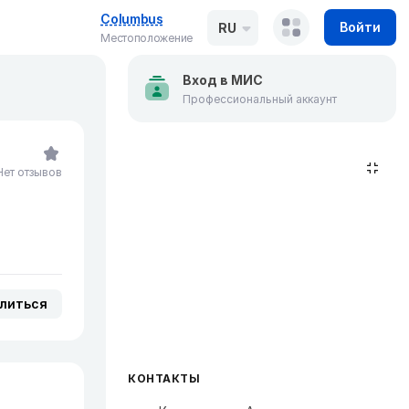
Columbus
Войти
RU
Местоположение
Вход в МИС
Профессиональный аккаунт
Нет отзывов
литься
КОНТАКТЫ