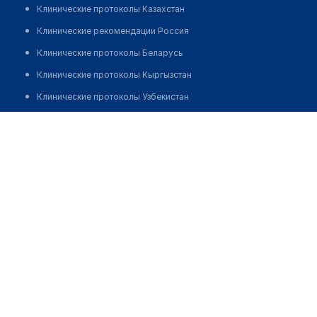
Клинические протоколы Казахстан
Клинические рекомендации Россия
Клинические протоколы Беларусь
Клинические протоколы Кыргызстан
Клинические протоколы Узбекистан
Клинические протоколы диагностики и лечения
Стоматология на Шарипова 120
Обзоры мировой медицинской периодики
Позвонить
Заболевания: обзорные статьи
Новости здравоохранения
Медикаменты
Лабораторные показатели
Медицинские термины
Мобильные приложения
клиникам
МИС для клиники