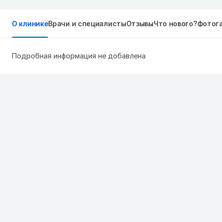
О клинике
Врачи и специалисты
Отзывы
Что нового?
Фотог
Подробная информация не добавлена