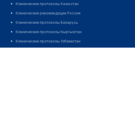
Клинические протоколы Казахстан
Клинические рекомендации Россия
Клинические протоколы Беларусь
Клинические протоколы Кыргызстан
Клинические протоколы Узбекистан
Клинические протоколы диагностики и лечения
Национальный госпиталь ​(отделение микрохирургии
глаза)
Обзоры мировой медицинской периодики
Заболевания: обзорные статьи
Позвонить
Новости здравоохранения
Медикаменты
Лабораторные показатели
Медицинские термины
Мобильные приложения
клиникам
МИС для клиники