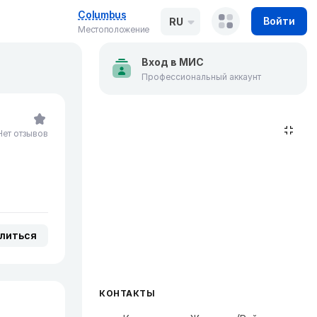
Columbus
Войти
RU
Местоположение
Вход в МИС
Профессиональный аккаунт
Нет отзывов
литься
КОНТАКТЫ