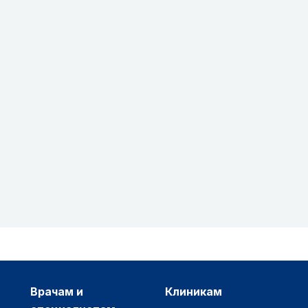
врачам и
клиникам