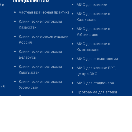
специалистам
й и
МИС для клиники
Частная врачебная практика
МИС для клиники в
к
Казахстане
Клинические протоколы
Казахстан
МИС для клиники в
Узбекистане
Клинические рекомендации
Россия
МИС для клиники в
Кыргызстане
Клинические протоколы
Беларусь
МИС для стоматологии
Клинические протоколы
МИС для клиники ВРТ,
Кыргызстан
центра ЭКО
Клинические протоколы
МИС для стационара
ния
Узбекистан
Программа для аптеки
Клинические протоколы
Автоматизация блока
диагностики и лечения
питания
Обзоры мировой
Реклама и продвижение
медицинской периодики
клиник
Заболевания: обзорные
Разработка сайта клиники