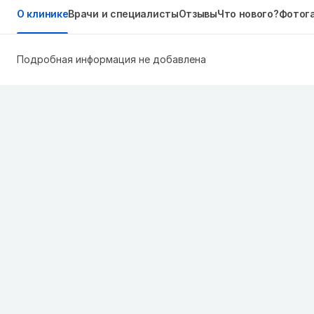
О клинике
Врачи и специалисты
Отзывы
Что нового?
Фотог
Подробная информация не добавлена