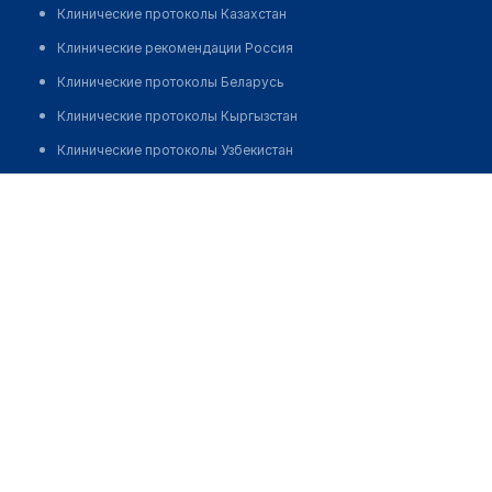
Клинические протоколы Казахстан
Клинические рекомендации Россия
Клинические протоколы Беларусь
Клинические протоколы Кыргызстан
Клинические протоколы Узбекистан
Клинические протоколы диагностики и лечения
Медицинский центр "INTEGRUM SK"
Обзоры мировой медицинской периодики
Позвонить
Заболевания: обзорные статьи
Новости здравоохранения
Медикаменты
Лабораторные показатели
Медицинские термины
Мобильные приложения
клиникам
МИС для клиники