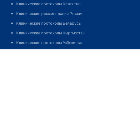
Клинические протоколы Казахстан
Клинические рекомендации Россия
Клинические протоколы Беларусь
Клинические протоколы Кыргызстан
Клинические протоколы Узбекистан
Клинические протоколы диагностики и лечения
Медицинский пункт с. Байтерек
Обзоры мировой медицинской периодики
Позвонить
Заболевания: обзорные статьи
Новости здравоохранения
Медикаменты
Лабораторные показатели
Медицинские термины
Мобильные приложения
клиникам
МИС для клиники