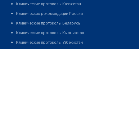
Клинические протоколы Казахстан
Клинические рекомендации Россия
Клинические протоколы Беларусь
Клинические протоколы Кыргызстан
Клинические протоколы Узбекистан
Клинические протоколы диагностики и лечения
Поликлиника №5
Обзоры мировой медицинской периодики
Позвонить
Заболевания: обзорные статьи
Новости здравоохранения
Медикаменты
Лабораторные показатели
Медицинские термины
Мобильные приложения
клиникам
МИС для клиники