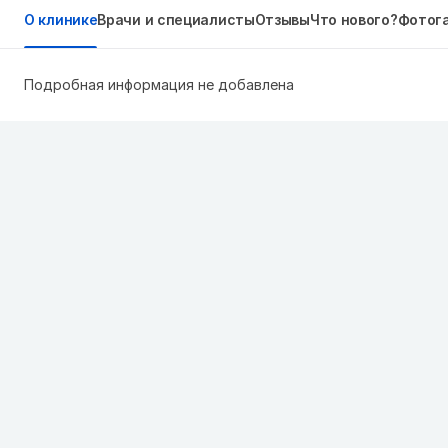
О клинике
Врачи и специалисты
Отзывы
Что нового?
Фотог
Подробная информация не добавлена