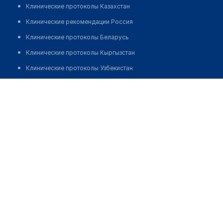
Клинические протоколы Казахстан
Клинические рекомендации Россия
Клинические протоколы Беларусь
Клинические протоколы Кыргызстан
Клинические протоколы Узбекистан
Клинические протоколы диагностики и лечения
Стоматологический кабинет "ИП КАЛИНИН А.А"
Обзоры мировой медицинской периодики
Позвонить
Заболевания: обзорные статьи
Новости здравоохранения
Медикаменты
Лабораторные показатели
Медицинские термины
Мобильные приложения
клиникам
МИС для клиники