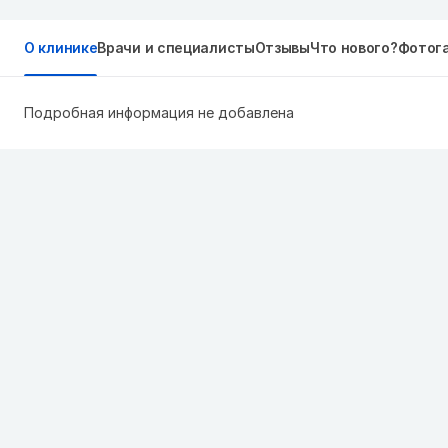
О клинике
Врачи и специалисты
Отзывы
Что нового?
Фотог
Подробная информация не добавлена