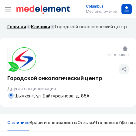
Columbus
Местоположение
Главная
Клиники
Городской онкологический центр
Нет отзывов
Городской онкологический центр
Другая специализация
Шымкент, ул. Байтурсынова, д. 85А
О клинике
Врачи и специалисты
Отзывы
Что нового?
Фотог