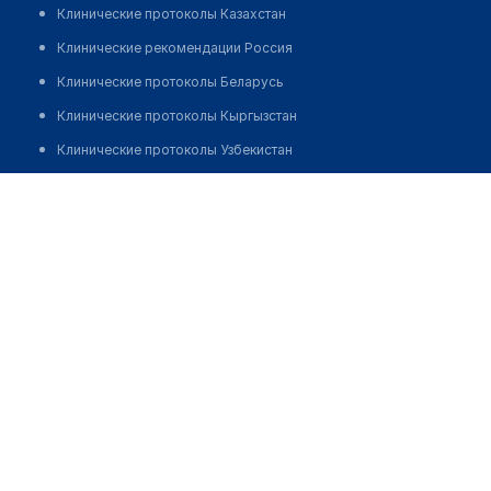
Клинические протоколы Казахстан
Клинические рекомендации Россия
Клинические протоколы Беларусь
Клинические протоколы Кыргызстан
Клинические протоколы Узбекистан
Клинические протоколы диагностики и лечения
Городской онкологический центр
Обзоры мировой медицинской периодики
Позвонить
Заболевания: обзорные статьи
Новости здравоохранения
Медикаменты
Лабораторные показатели
Медицинские термины
Мобильные приложения
клиникам
МИС для клиники