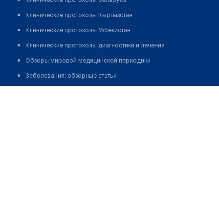
Клинические протоколы Кыргызстан
Клинические протоколы Узбекистан
Клинические протоколы диагностики и лечения
Обзоры мировой медицинской периодики
Заболевания: обзорные статьи
Новости здравоохранения
Кызылординский областной противотуберкулезный
диспансер на Есенова
Медикаменты
Лабораторные показатели
Позвонить
Медицинские термины
Мобильные приложения
клиникам
МИС для клиники
МИС для клиники в Казахстане
МИС для клиники в Узбекистане