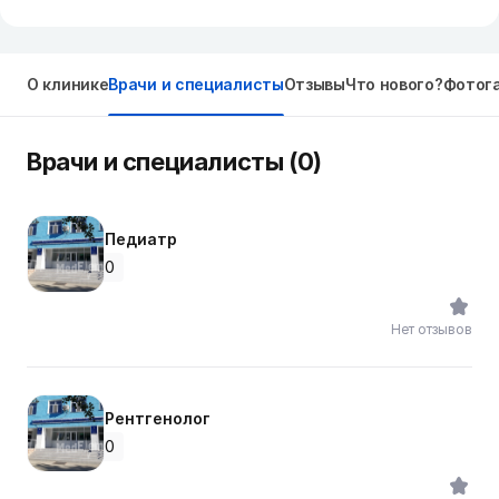
О клинике
Врачи и специалисты
Отзывы
Что нового?
Фотог
Врачи и специалисты (0)
Педиатр
0
Нет отзывов
Рентгенолог
0