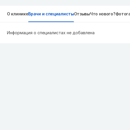
О клинике
Врачи и специалисты
Отзывы
Что нового?
Фотог
Информация о специалистах не добавлена