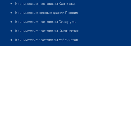
Клинические протоколы Казахстан
Клинические рекомендации Россия
Клинические протоколы Беларусь
Клинические протоколы Кыргызстан
Клинические протоколы Узбекистан
Клинические протоколы диагностики и лечения
Медицинская компания "ИНВИТРО" на ​Ленинградском
проспекте
Обзоры мировой медицинской периодики
Заболевания: обзорные статьи
Позвонить
Новости здравоохранения
Медикаменты
Лабораторные показатели
Медицинские термины
Мобильные приложения
клиникам
МИС для клиники