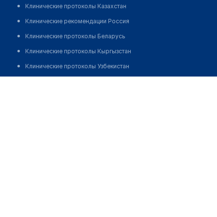
Клинические протоколы Казахстан
Клинические рекомендации Россия
Клинические протоколы Беларусь
Клинические протоколы Кыргызстан
Клинические протоколы Узбекистан
Клинические протоколы диагностики и лечения
Медицинский центр "МИФРА-МЕД" на Кирова
Обзоры мировой медицинской периодики
Позвонить
Заболевания: обзорные статьи
Новости здравоохранения
Медикаменты
Лабораторные показатели
Медицинские термины
Мобильные приложения
клиникам
МИС для клиники