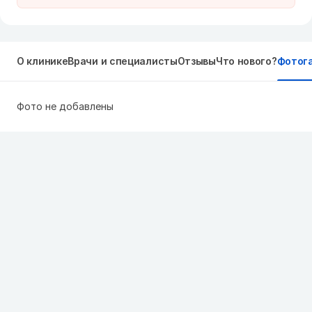
О клинике
Врачи и специалисты
Отзывы
Что нового?
Фотог
Фото не добавлены