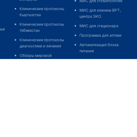
МИС для стоматологии
Клинические протоколы
МИС для клиники ВРТ,
Кыргызстан
центра ЭКО
Клинические протоколы
МИС для стационара
ния
Узбекистан
Программа для аптеки
Клинические протоколы
Автоматизация блока
диагностики и лечения
питания
Обзоры мировой
Реклама и продвижение
медицинской периодики
клиник
Заболевания: обзорные
Разработка сайта клиники
статьи
Разработка сайта клиники в
Новости здравоохранения
России
Медикаменты
Разработка сайта клиники в
Лабораторные показатели
Казахстане
Медицинские термины
Разработка сайта клиники в
Беларуси
Мобильные приложения
Разработка сайта клиники в