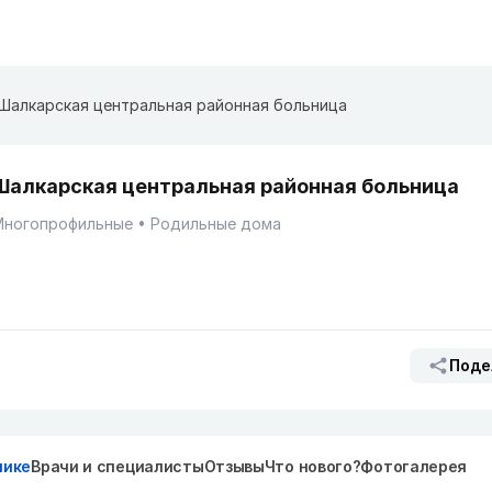
Шалкарская центральная районная больница
Шалкарская центральная районная больница
Многопрофильные
Родильные дома
Поде
нике
Врачи и специалисты
Отзывы
Что нового?
Фотогалерея