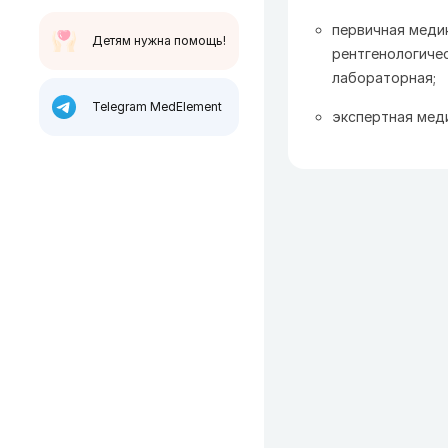
первичная меди
Детям нужна помощь!
рентгенологичес
лабораторная;
Telegram MedElement
экспертная мед