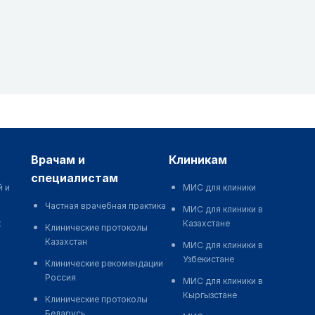
врачам и
клиникам
специалистам
й и
МИС для клиники
Частная врачебная практика
МИС для клиники в
к
Казахстане
Клинические протоколы
Казахстан
МИС для клиники в
Узбекистане
Клинические рекомендации
Россия
МИС для клиники в
Кыргызстане
Клинические протоколы
Беларусь