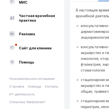
МИС
В настоящее врем
Частная врачебная
врачебной деятель
практика
консультативно
дерматовенероло
Реклама
эндокринология
консультативно
Сайт для клиники
акушерство и ги
онкология, отор
Помощь
фтизиатрия, хир
стоматология
Пользовательское соглашение
стационарная м
акушерство и ги
О проекте
Команда
Контакты
общая, травмато
ИТ-деятельность
стационарная м
Статистика "MedElement"
педиатрия, неон