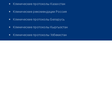
Клинические протоколы Казахстан
Клинические рекомендации Россия
Клинические протоколы Беларусь
Клинические протоколы Кыргызстан
Клинические протоколы Узбекистан
Клинические протоколы диагностики и лечения
Стоматологическая клиника "МАРИНЕСКА"
Обзоры мировой медицинской периодики
Позвонить
Заболевания: обзорные статьи
Новости здравоохранения
Медикаменты
Лабораторные показатели
Медицинские термины
Мобильные приложения
клиникам