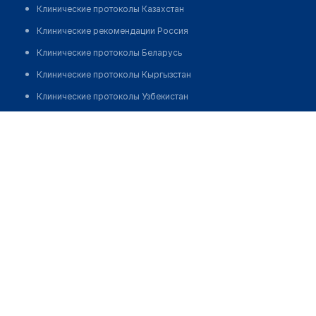
Клинические протоколы Казахстан
Клинические рекомендации Россия
Клинические протоколы Беларусь
Клинические протоколы Кыргызстан
Клинические протоколы Узбекистан
Клинические протоколы диагностики и лечения
Медицинский пункт с. Иглик
Обзоры мировой медицинской периодики
Позвонить
Заболевания: обзорные статьи
Новости здравоохранения
Медикаменты
Лабораторные показатели
Медицинские термины
Мобильные приложения
клиникам
МИС для клиники