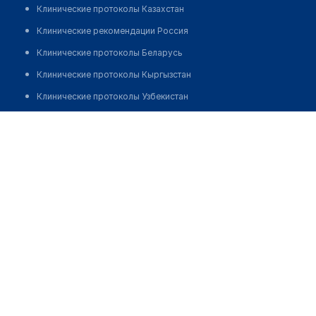
Клинические протоколы Казахстан
Клинические рекомендации Россия
Клинические протоколы Беларусь
Клинические протоколы Кыргызстан
Клинические протоколы Узбекистан
Клинические протоколы диагностики и лечения
Стоматология "М-ДЕНТАЛЬ"
Обзоры мировой медицинской периодики
Позвонить
Заболевания: обзорные статьи
Новости здравоохранения
Медикаменты
Лабораторные показатели
Медицинские термины
Мобильные приложения
клиникам
МИС для клиники