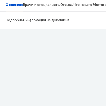
О клинике
Врачи и специалисты
Отзывы
Что нового?
Фотог
Подробная информация не добавлена