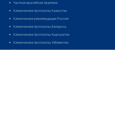
Частная врачебная практика
Клинические протоколы Казахстан
Клинические рекомендации Россия
Клинические протоколы Беларусь
Клинические протоколы Кыргызстан
Клинические протоколы Узбекистан
Клинические протоколы диагностики и лечения
Круглосуточная педиатрическая служба при МЦ КГМА
Обзоры мировой медицинской периодики
Позвонить
Заболевания: обзорные статьи
Новости здравоохранения
Медикаменты
Лабораторные показатели
Медицинские термины
Мобильные приложения
клиникам