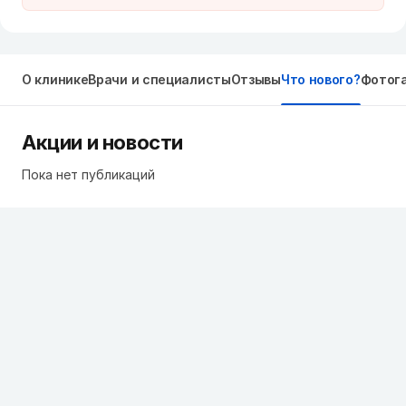
О клинике
Врачи и специалисты
Отзывы
Что нового?
Фотог
Акции и новости
Пока нет публикаций