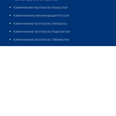
Клинические протоколы Казахстан
Клинические рекомендации Россия
Клинические протоколы Беларусь
Клинические протоколы Кыргызстан
Клинические протоколы Узбекистан
Клинические протоколы диагностики и лечения
Центр восстановления зрения "ОПТИМЕД"
Обзоры мировой медицинской периодики
Позвонить
Заболевания: обзорные статьи
Новости здравоохранения
Медикаменты
Лабораторные показатели
Медицинские термины
Мобильные приложения
клиникам