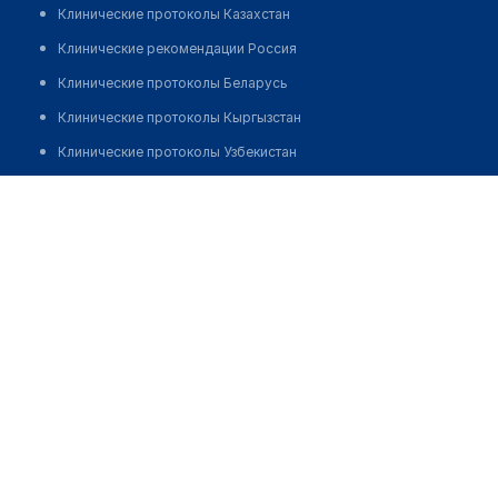
Клинические протоколы Казахстан
Клинические рекомендации Россия
Клинические протоколы Беларусь
Клинические протоколы Кыргызстан
Клинические протоколы Узбекистан
Клинические протоколы диагностики и лечения
Клиника "QAINAR MED"
Обзоры мировой медицинской периодики
Заболевания: обзорные статьи
Новости здравоохранения
Медикаменты
Лабораторные показатели
Медицинские термины
Мобильные приложения
клиникам
МИС для клиники