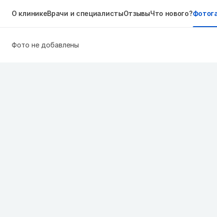
О клинике
Врачи и специалисты
Отзывы
Что нового?
Фотог
Фото не добавлены