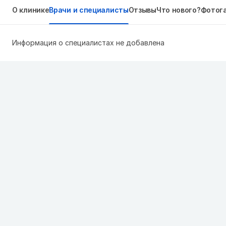
О клинике
Врачи и специалисты
Отзывы
Что нового?
Фотог
Информация о специалистах не добавлена