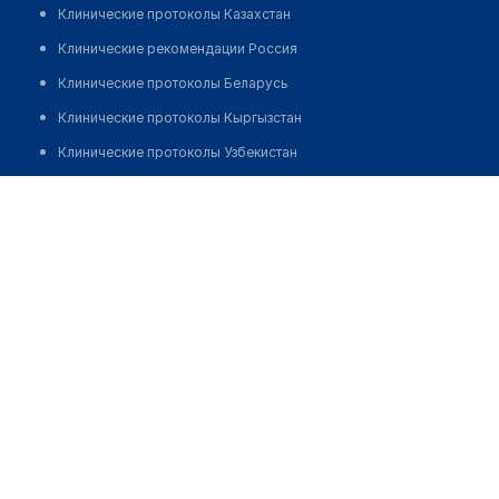
Клинические протоколы Казахстан
Клинические рекомендации Россия
Клинические протоколы Беларусь
Клинические протоколы Кыргызстан
Клинические протоколы Узбекистан
Клинические протоколы диагностики и лечения
Медицинский центр "CLEO LINE"
Обзоры мировой медицинской периодики
Позвонить
Заболевания: обзорные статьи
Новости здравоохранения
Медикаменты
Лабораторные показатели
Медицинские термины
Мобильные приложения
клиникам
МИС для клиники