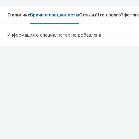
О клинике
Врачи и специалисты
Отзывы
Что нового?
Фотог
Информация о специалистах не добавлена