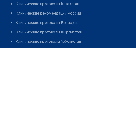
Клинические протоколы Казахстан
Клинические рекомендации Россия
Клинические протоколы Беларусь
Клинические протоколы Кыргызстан
Клинические протоколы Узбекистан
Клинические протоколы диагностики и лечения
Медицинский Центр "ОДОНТ" на Московском шоссе
Обзоры мировой медицинской периодики
Позвонить
Заболевания: обзорные статьи
Новости здравоохранения
Медикаменты
Лабораторные показатели
Медицинские термины
Мобильные приложения
клиникам
МИС для клиники