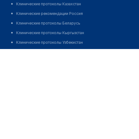
Клинические протоколы Казахстан
Клинические рекомендации Россия
Клинические протоколы Беларусь
Клинические протоколы Кыргызстан
Клинические протоколы Узбекистан
Клинические протоколы диагностики и лечения
Клиника "МЕДИУМ"
Обзоры мировой медицинской периодики
Позвонить
Заболевания: обзорные статьи
Новости здравоохранения
Медикаменты
Лабораторные показатели
Медицинские термины
Мобильные приложения
клиникам
МИС для клиники