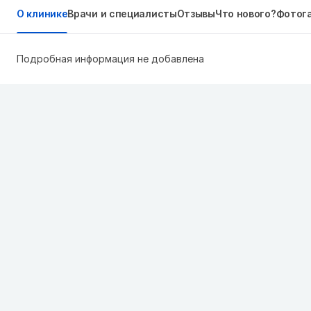
О клинике
Врачи и специалисты
Отзывы
Что нового?
Фотог
Подробная информация не добавлена