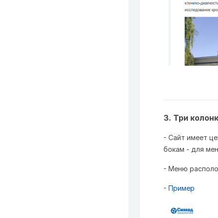
3. Три колон
- Сайт имеет ц
бокам - для ме
- Меню располо
-
Пример