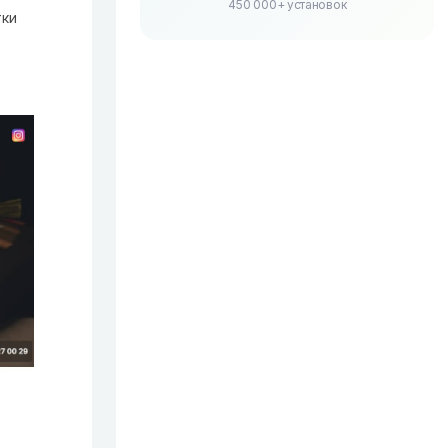
450 000+ установок
тки