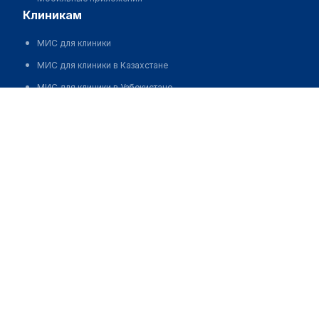
клиникам
МИС для клиники
МИС для клиники в Казахстане
МИС для клиники в Узбекистане
МИС для клиники в Кыргызстане
МИС для стоматологии
МИС для клиники ВРТ, центра ЭКО
МИС для стационара
Программа для аптеки
Автоматизация блока питания
Реклама и продвижение клиник
Разработка сайта клиники
Разработка сайта клиники в России
Разработка сайта клиники в Казахстане