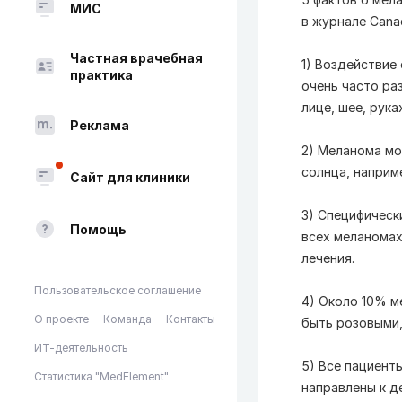
МИС
в журнале Canad
Частная врачебная
1) Воздействие
практика
очень часто ра
лице, шее, рука
Реклама
2) Меланома мо
солнца, наприм
Сайт для клиники
3) Специфическ
Помощь
всех меланомах
лечения.
Пользовательское соглашение
4) Около 10% м
О проекте
Команда
Контакты
быть розовыми,
ИТ-деятельность
5) Все пациент
Статистика "MedElement"
направлены к д