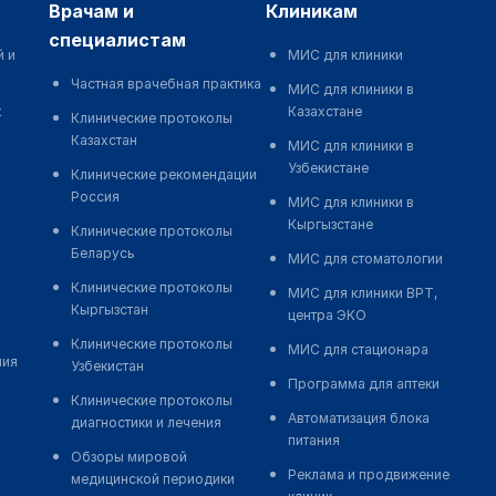
врачам и
клиникам
специалистам
й и
МИС для клиники
Частная врачебная практика
МИС для клиники в
к
Казахстане
Клинические протоколы
Казахстан
МИС для клиники в
Узбекистане
Клинические рекомендации
Россия
МИС для клиники в
Кыргызстане
Клинические протоколы
Беларусь
МИС для стоматологии
Клинические протоколы
МИС для клиники ВРТ,
Кыргызстан
центра ЭКО
Клинические протоколы
МИС для стационара
ния
Узбекистан
Программа для аптеки
Клинические протоколы
Автоматизация блока
диагностики и лечения
питания
Обзоры мировой
Реклама и продвижение
медицинской периодики