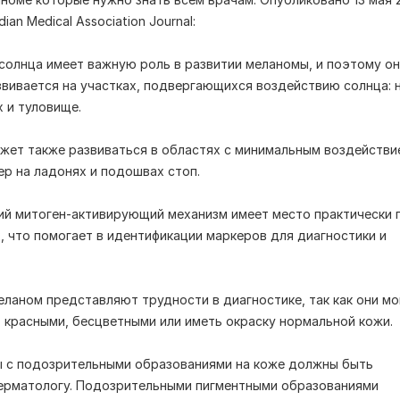
ian Medical Association Journal:
 солнца имеет важную роль в развитии меланомы, и поэтому о
звивается на участках, подвергающихся воздействию солнца: 
х и туловище.
жет также развиваться в областях с минимальным воздействи
ер на ладонях и подошвах стоп.
ий митоген-активирующий механизм имеет место практически 
, что помогает в идентификации маркеров для диагностики и
еланом представляют трудности в диагностике, так как они мо
 красными, бесцветными или иметь окраску нормальной кожи.
ы с подозрительными образованиями на коже должны быть
ерматологу. Подозрительными пигментными образованиями