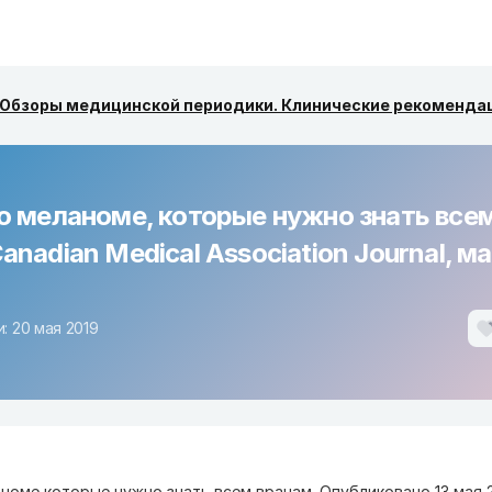
Обзоры медицинской периодики. Клинические рекоменда
 о меланоме, которые нужно знать все
anadian Medical Association Journal, м
: 20 мая 2019
аноме которые нужно знать всем врачам. Опубликовано 13 мая 2