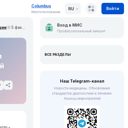
Columbus
Войти
RU
Местоположение
Вход в МИС
ции
5 фактов о меланоме, которые нужно знать всем врачам (Canadian Medical Association Journal, май 2019)
Профессиональный аккаунт
м
ВСЕ РАЗДЕЛЫ
ай
Наш Telegram-канал
Новости медицины. Обновления
стандартов диагностики и лечения.
Анонсы мероприятий
019 г.