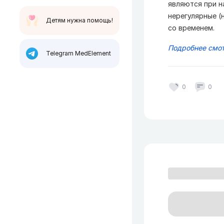
являются при н
нерегулярные (
Детям нужна помощь!
со временем.
Подробнее смот
Telegram MedElement
0
0