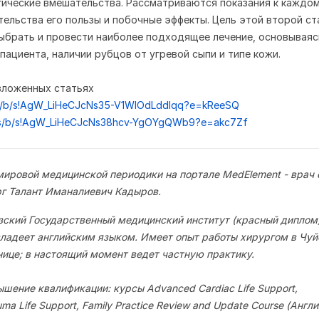
гические вмешательства. Рассматриваются показания к каждо
тельства его пользы и побочные эффекты. Цель этой второй ст
ыбрать и провести наиболее подходящее лечение, основываяс
пациента, наличии рубцов от угревой сыпи и типе кожи.
вложенных статьях
.ms/b/s!AgW_LiHeCJcNs35-V1WlOdLddIqq?e=kReeSQ
.ms/b/s!AgW_LiHeCJcNs38hcv-YgOYgQWb9?e=akc7Zf
мировой медицинской периодики на портале MedElement - врач
рг Талант Иманалиевич Кадыров.
зский Государственный медицинский институт (красный диплом)
ладеет английским языком. Имеет опыт работы хирургом в Чуй
нице; в настоящий момент ведет частную практику.
шение квалификации: курсы Advanced Cardiac Life Support,
auma Life Support, Family Practice Review and Update Course (Англи