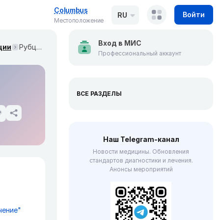
Columbus
Войти
RU
Местоположение
Вход в МИС
ции
Рубцы от угревой сыпи (JAAD, июнь 2024)
Профессиональный аккаунт
ВСЕ РАЗДЕЛЫ
Наш Telegram-канал
Новости медицины. Обновления
стандартов диагностики и лечения.
Анонсы мероприятий
чение"