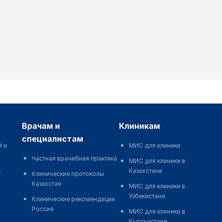
врачам и
клиникам
специалистам
й и
МИС для клиники
Частная врачебная практика
МИС для клиники в
к
Казахстане
Клинические протоколы
Казахстан
МИС для клиники в
Узбекистане
Клинические рекомендации
Россия
МИС для клиники в
Кыргызстане