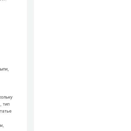
ыпи,
кольку
, тип
статье
ы,