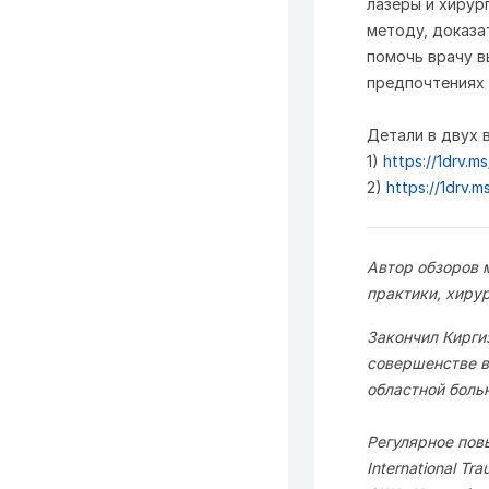
лазеры и хирур
методу, доказа
помочь врачу в
предпочтениях 
Детали в двух 
1)
https://1drv
2)
https://1drv
Автор обзоров 
практики, хиру
Закончил Кирги
совершенстве в
областной боль
Регулярное повы
International Tr