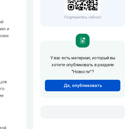
Подпишитесь сейчас!
ой
сию и
ских
У вас есть материал, который вы
хотите опубликовать в разделе
"Новости"?
бцов
Да, опубликовать
ого
ие
вой