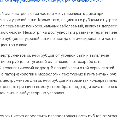
ное и хирургическое лечение рубцов от угревой сыпи"
.
ой сыпи встречаются часто и могут возникать даже при
чении угревой сыпи. Кроме того, пациенты с рубцами от угрев
от серьезных психосоциальных заболеваний, включая депрес
аклонности. Несмотря на доступность и развитие терапевтиче
ие рубцов от угревой сыпи не всегда оптимизировано, и часто
циентов с акне.
инструментов оценки рубцов от угревой сыпи и выявление
типов рубцов от угревой сыпи позволяет разработать
 терапевтический подход. В первой части этой серии статей
 о патофизиологии и морфологии текстурных и пигментных ру
и, инструментов для оценки рубцов и вариантах консервативн
отренные принципы помогут подобрать подход и начать лечен
вой сыпи в амбулаторных условиях.
 смогут четко определить распространенность рубцов от угре