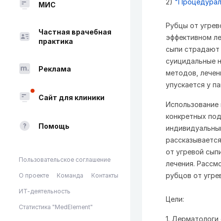
2)
"Процедураль
МИС
Рубцы от угрев
Частная врачебная
эффективном ле
практика
сыпи страдают 
суицидальные н
Реклама
методов, лечен
упускается у па
Сайт для клиники
Использование 
конкретных под
Помощь
индивидуальный
рассказывается
от угревой сып
Пользовательское соглашение
лечения. Рассм
рубцов от угре
О проекте
Команда
Контакты
ИТ-деятельность
Цели:
Статистика "MedElement"
1. Дерматологи