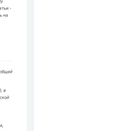
му
атьи -
ь на
 общей
, в
ской
я,