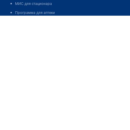
МИС для стационара
Программа для аптеки
Автоматизация блока питания
Реклама и продвижение клиник
Разработка сайта клиники
Разработка сайта клиники в России
Разработка сайта клиники в Казахстане
Разработка сайта клиники в Беларуси
Разработка сайта клиники в Кыргызстане
Разработка сайта клиники в Узбекистане
для бизнеса
Партнёрство, инвестиции
Размещение рекламы
Разработчикам и стартапам
Медицинским ассоциациям