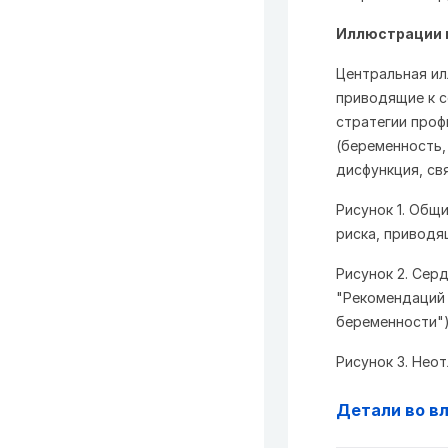
Иллюстрации и
Центральная ил
приводящие к с
стратегии проф
(беременность,
дисфункция, св
Рисунок 1. Общ
риска, приводя
Рисунок 2. Сер
"Рекомендаций 
беременности")
Рисунок 3. Нео
Детали во в