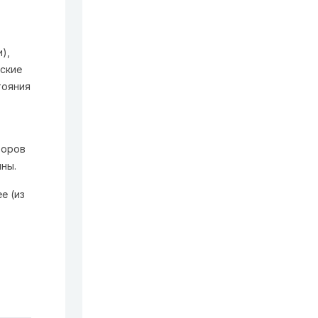
),
ские
тояния
торов
ны.
е (из