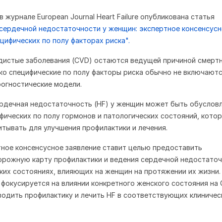
 в журнале European Journal Heart Failure опубликована статья
сердечной недостаточности у женщин: экспертное консенсус
ецифических по полу факторах риска".
дистые заболевания (CVD) остаются ведущей причиной смерт
ко специфические по полу факторы риска обычно не включаютс
огностические модели.
ердечная недостаточность (HF) у женщин может быть обуслов
фических по полу гормонов и патологических состояний, кото
тывать для улучшения профилактики и лечения.
ное консенсусное заявление ставит целью предоставить
орожную карту профилактики и ведения сердечной недостато
ких состояниях, влияющих на женщин на протяжении их жизни.
фокусируется на влиянии конкретного женского состояния на 
оводить профилактику и лечить HF в соответствующих клиничес