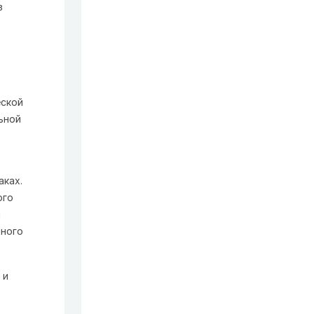
в
еской
ьной
аках.
ого
й
чного
 и