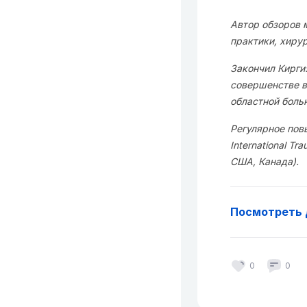
Автор обзоров 
практики, хиру
Закончил Кирги
совершенстве в
областной боль
Регулярное повы
International Tr
США, Канада).
Посмотреть 
0
0