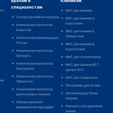
врачам и
клиникам
специалистам
й и
МИС для клиники
Частная врачебная практика
МИС для клиники в
к
Казахстане
Клинические протоколы
Казахстан
МИС для клиники в
Узбекистане
Клинические рекомендации
Россия
МИС для клиники в
Кыргызстане
Клинические протоколы
Беларусь
МИС для стоматологии
Клинические протоколы
МИС для клиники ВРТ,
Кыргызстан
центра ЭКО
Клинические протоколы
МИС для стационара
ния
Узбекистан
Программа для аптеки
Клинические протоколы
Автоматизация блока
диагностики и лечения
питания
Обзоры мировой
Реклама и продвижение
медицинской периодики
клиник