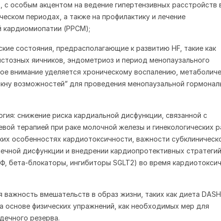
ь, с особым акцентом на ведение гипертензивных расстройств 
ческом периодах, а также на профилактику и лечение
 кардиомиопатии (PPCM);
еские состояния, предрасполагающие к развитию HF, такие как
стозных яичников, эндометриоз и период менопаузального
ое внимание уделяется хроническому воспалению, метаболич
окну возможностей” для проведения менопаузальной гормонал
огия: снижение риска кардиальной дисфункции, связанной с
вой терапией при раке молочной железы и гинекологических р
ких особенностях кардиотоксичности, важности субклиническ
ечной дисфункции и внедрении кардиопротективных стратеги
Ф, бета-блокаторы, ингибиторы SGLT2) во время кардиотокси
 важность вмешательств в образ жизни, таких как диета DASH
а основе физических упражнений, как необходимых мер для
дечного резерва.