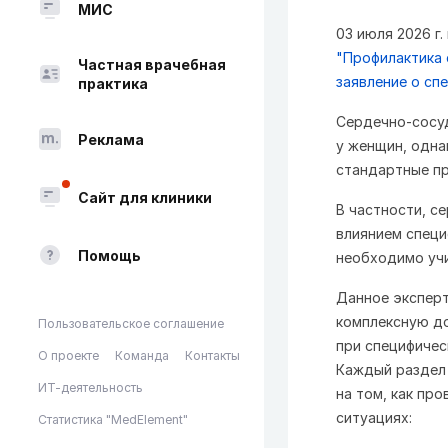
МИС
03 июля 2026 г.
"Профилактика 
Частная врачебная
заявление о сп
практика
Сердечно-сосу
Реклама
у женщин, одна
стандартные пр
Сайт для клиники
В частности, с
влиянием специ
Помощь
необходимо учи
Данное эксперт
комплексную д
Пользовательское соглашение
при специфичес
О проекте
Команда
Контакты
Каждый раздел 
ИТ-деятельность
на том, как пр
ситуациях:
Статистика "MedElement"