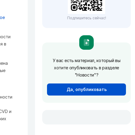
ное
Подпишитесь сейчас!
ности
я в
У вас есть материал, который вы
лена
хотите опубликовать в разделе
рые
"Новости"?
Да, опубликовать
чности
CVD и
ких