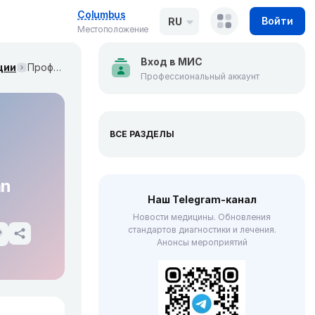
Columbus
Войти
RU
Местоположение
Вход в МИС
ции
Профилактика сердечной недостаточности у женщин: экспертное консенсусное заявление о специфических по полу факторах риска (European Journal Heart Failure, июль 2026)
Профессиональный аккаунт
ВСЕ РАЗДЕЛЫ
an
Наш Telegram-канал
Новости медицины. Обновления
стандартов диагностики и лечения.
Анонсы мероприятий