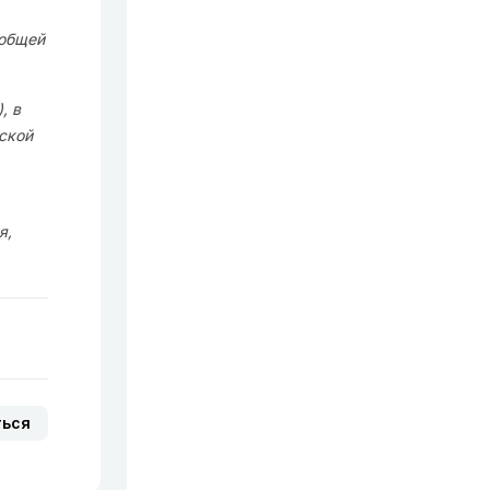
 общей
, в
ской
я,
ться