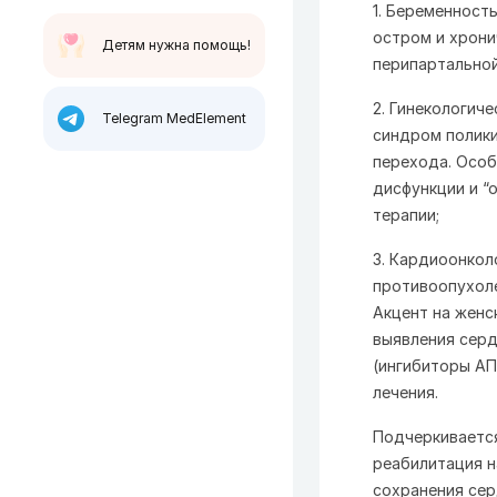
1. Беременност
остром и хрони
Детям нужна помощь!
перипартальной
2. Гинекологич
Telegram MedElement
синдром полики
перехода. Особ
дисфункции и “
терапии;
3. Кардиоонкол
противоопухоле
Акцент на женс
выявления серд
(ингибиторы АП
лечения.
Подчеркивается
реабилитация н
сохранения сер