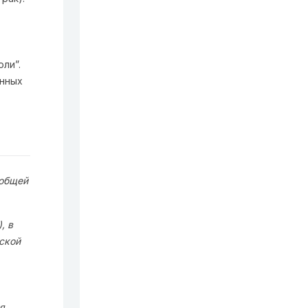
ли”.
анных
 общей
, в
ской
я,