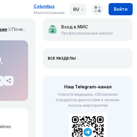
Columbus
Войти
RU
Местоположение
Вход в МИС
ции
Почечно-клеточный рак: обзор обновлений (EAU, ноябрь 2022)
Профессиональный аккаунт
,
ВСЕ РАЗДЕЛЫ
Наш Telegram-канал
Новости медицины. Обновления
стандартов диагностики и лечения.
Анонсы мероприятий
lines