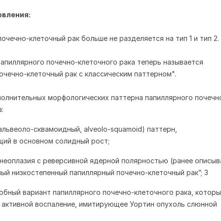
овления:
очечно-клеточный рак больше не разделяется на тип 1 и тип 2.
 папиллярного почечно-клеточного рака теперь называется
очечно-клеточный рак с классическим паттерном".
полнительных морфологических паттерна папиллярного почечн
:
(альвеоло-сквамоидный, alveolo-squamoid) паттерн,
ий в основном солидный рост;
 неоплазия с реверсивной ядерной полярностью (ранее описыв
ный низкостепенный папиллярный почечно-клеточный рак”; 3
обный вариант папиллярного почечно-клеточного рака, котор
активной воспаление, имитирующее Уортин опухоль слюнной