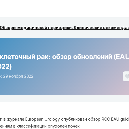
Обзоры медицинской периодики. Клинические рекоменда
клеточный рак: обзор обновлений (EAU
022)
: 29 ноября 2022
г. в журнале European Urology опубликован обзор RCC EAU guide
лениям в классификации опухолей почек.