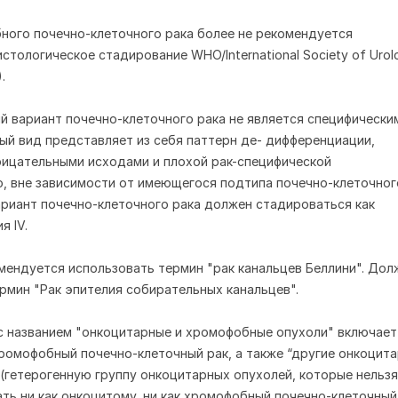
ного почечно-клеточного рака более не рекомендуется
стологическое стадирование WHO/International Society of Urolo
.
й вариант почечно-клеточного рака не является специфически
ый вид представляет из себя паттерн де- дифференциации,
рицательными исходами и плохой рак-специфической
 вне зависимости от имеющегося подтипа почечно-клеточног
ариант почечно-клеточного рака должен стадироваться как
я IV.
омендуется использовать термин "рак канальцев Беллини". Дол
рмин "Рак эпителия собирательных канальцев".
 с названием "онкоцитарные и хромофобные опухоли" включает
ромофобный почечно-клеточный рак, а также “другие онкоцит
 (гетерогенную группу онкоцитарных опухолей, которые нельзя
ть ни как онкоцитому, ни как хромофобный почечно-клеточный 