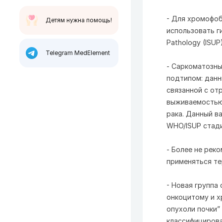
- Для хромофоб
Детям нужна помощь!
использовать ги
Pathology (ISUP)
Telegram MedElement
- Саркоматозны
подтипом: данн
связанной с от
выживаемостью,
рака. Данный в
WHO/ISUP стади
- Более не рек
применяться те
- Новая группа
онкоцитому и х
опухоли почки”
классифицирова