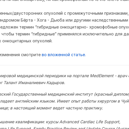
енных/двусторонних опухолей с промежуточными признаками,
индромом Бёрта - Хога - Дьюба или другими наследственными
едложен термин “гибридные онкоцитарно- хромофобные опухо
 чтобы термин “гибридные” применялся исключительно для д
 онкоцитарных опухолей.
 изменения смотрите
во вложенной статье.
мировой медицинской периодики на портале MedElement - врач
рг Талант Иманалиевич Кадыров.
зский Государственный медицинский институт (красный диплом)
ладеет английским языком. Имеет опыт работы хирургом в Чуй
нице; в настоящий момент ведет частную практику.
шение квалификации: курсы Advanced Cardiac Life Support,
auma Life Support, Family Practice Review and Update Course (Англи