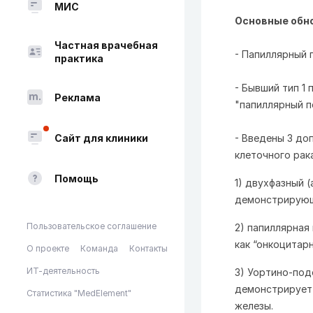
МИС
Основные обн
Частная врачебная
- Папиллярный п
практика
- Бывший тип 1
Реклама
"папиллярный п
Сайт для клиники
- Введены 3 до
клеточного рака
Помощь
1) двухфазный 
демонстрирующ
Пользовательское соглашение
2) папиллярная
как “онкоцитар
О проекте
Команда
Контакты
ИТ-деятельность
3) Уортино-под
демонстрирует 
Статистика "MedElement"
железы.