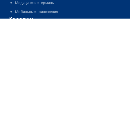
Медицинские термины
Мобильные приложения
клиникам
МИС для клиники
МИС для клиники в Казахстане
МИС для клиники в Узбекистане
МИС для клиники в Кыргызстане
МИС для стоматологии
МИС для клиники ВРТ, центра ЭКО
МИС для стационара
Программа для аптеки
Автоматизация блока питания
Реклама и продвижение клиник
Разработка сайта клиники
Разработка сайта клиники в России