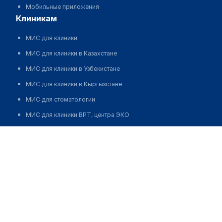
Мобильные приложения
клиникам
МИС для клиники
МИС для клиники в Казахстане
МИС для клиники в Узбекистане
МИС для клиники в Кыргызстане
МИС для стоматологии
МИС для клиники ВРТ, центра ЭКО
МИС для стационара
Программа для аптеки
Автоматизация блока питания
Реклама и продвижение клиник
Разработка сайта клиники
Разработка сайта клиники в России