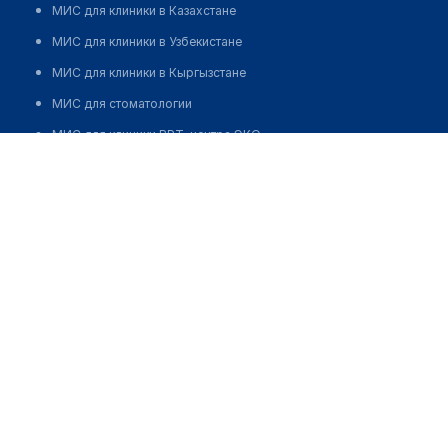
МИС для клиники в Казахстане
МИС для клиники в Узбекистане
МИС для клиники в Кыргызстане
МИС для стоматологии
МИС для клиники ВРТ, центра ЭКО
МИС для стационара
Программа для аптеки
Автоматизация блока питания
Реклама и продвижение клиник
Разработка сайта клиники
Разработка сайта клиники в России
Разработка сайта клиники в Казахстане
Разработка сайта клиники в Беларуси
Разработка сайта клиники в Кыргызстане
Разработка сайта клиники в Узбекистане