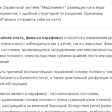
 в Справочной системе "МедЭлемент" размещаются в виде
кументов, с удобной структурой по разделам. Оригиналы
df можно отправить себе на почту.
айняя плоть, фимоз и парафимоз
относятся к изменениям к
члена и могут наблюдаться как у детей, так и у взрослых. Фим
е состояние, проявляющееся затруднением или невозможност
вки полового члена вследствие сужения крайней плоти или ра
нений.
ть причиной воспалительных поражений головки полового чле
(баланита и баланопостита), а также эректильной дисфункции и
ой обструкции).
моза является парафимоз - патологическое состояние,
ущемлением головки полового члена суженной и/или отечной
, находящейся за венечной бороздой. Вследствие риска разви
и парафимоз относится к экстренным состояниям, требующим