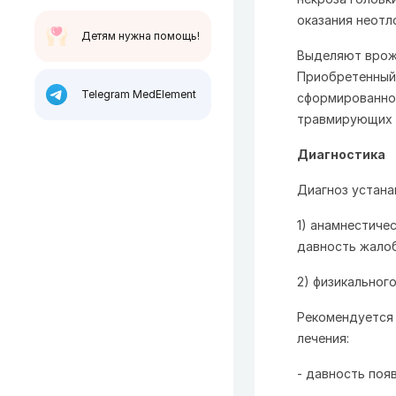
оказания неот
Детям нужна помощь!
Выделяют врожд
Приобретенный 
Telegram MedElement
сформированной
травмирующих ф
Диагностика
Диагноз устана
1) анамнестиче
давность жало
2) физикальног
Рекомендуется 
лечения:
- давность поя