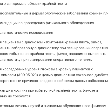
вого синдрома в области крайней плоти
 воспалительные и дерматологические заболевания крайней пл
омендации по проведению физикального обследования.
диагностические исследования
я пациентам с диагнозом избыточная крайняя плоть, фимоз,
лнять лабораторную диагностику при планировании оператив
нозом избыточная крайняя плоть, фимоз, парафимоз выполнять
иагностику при планировании оперативного лечения.
я исследование уровня глюкозы в крови у пациентов с
фимозом (A09.05.023) с целью диагностики сахарного диабет
вероятности причинно-следственной связи данных заболевани
ая диагностика при избыточной крайней плоти, фимозе и
чно не требуется.
остояния мочевых путей и выявления обусловленного фимозом