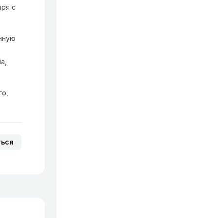
ыря с
енную
а,
.
го,
ться