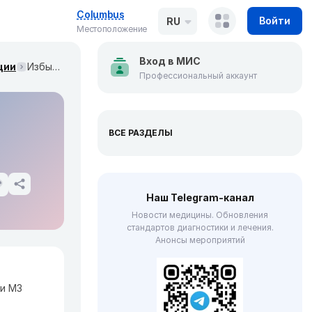
Columbus
Войти
RU
Местоположение
Вход в МИС
ции
Избыточная крайняя плоть, фимоз и парафимоз. Клинические рекомендации МЗ России
Профессиональный аккаунт
ВСЕ РАЗДЕЛЫ
Наш Telegram-канал
Новости медицины. Обновления
стандартов диагностики и лечения.
Анонсы мероприятий
и МЗ