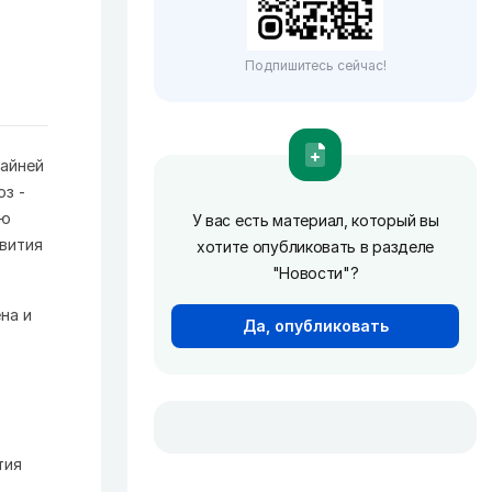
Подпишитесь сейчас!
райней
оз -
ью
У вас есть материал, который вы
звития
хотите опубликовать в разделе
"Новости"?
на и
Да, опубликовать
тия