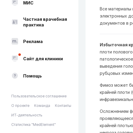
МИС
Все материалы
электронных до
Частная врачебная
документов в p
практика
Реклама
Избыточная кр
плоти полового 
Сайт для клиники
патологическо
выведения голо
рубцовых изме
Помощь
Фимоз может бы
крайней плоти 
Пользовательское соглашение
инфравезикальн
О проекте
Команда
Контакты
Осложнением фи
ИТ-деятельность
проявляющееся 
Статистика "MedElement"
крайней плотью
некроза головк