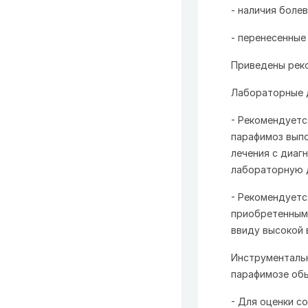
- наличия боле
- перенесенные
Приведены рек
Лабораторные 
- Рекомендуетс
парафимоз выпо
лечения с диаг
лабораторную д
- Рекомендуетс
приобретенным 
ввиду высокой 
Инструментальн
парафимозе обы
- Для оценки с