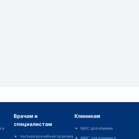
врачам и
клиникам
специалистам
й и
МИС для клиники
Частная врачебная практика
МИС для клиники в