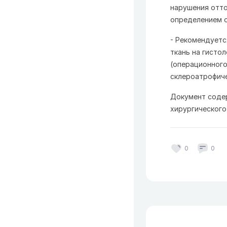
нарушения отто
определением о
- Рекомендуетс
ткань на гисто
(операционного
склероатрофиче
Документ соде
хирургического
0
0