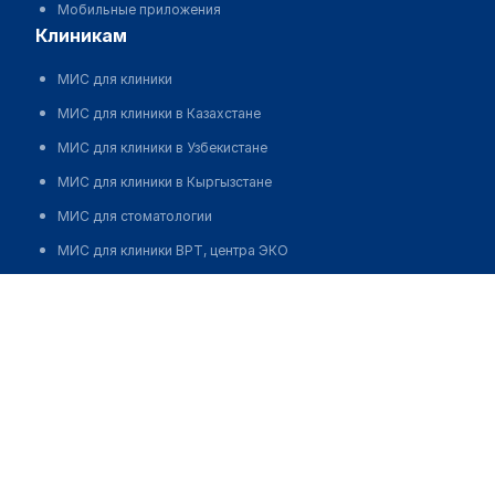
Мобильные приложения
клиникам
МИС для клиники
МИС для клиники в Казахстане
МИС для клиники в Узбекистане
МИС для клиники в Кыргызстане
МИС для стоматологии
МИС для клиники ВРТ, центра ЭКО
МИС для стационара
Программа для аптеки
Автоматизация блока питания
Реклама и продвижение клиник
Разработка сайта клиники
Разработка сайта клиники в России
Разработка сайта клиники в Казахстане