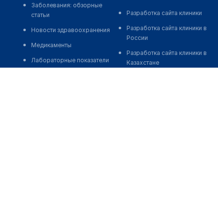
Заболевания: обзорные
Разработка сайта клиники
статьи
Разработка сайта клиники в
Новости здравоохранения
России
Медикаменты
Разработка сайта клиники в
Лабораторные показатели
Казахстане
Медицинские термины
Разработка сайта клиники в
Беларуси
Мобильные приложения
Разработка сайта клиники в
Кыргызстане
Разработка сайта клиники в
Узбекистане
о нас
medelement global
иции
Пользовательское
Русская версия
соглашение
Қазақша нұсқасы
О проекте
ртапам
O'zbekcha versiyasi
Команда
ациям
English version