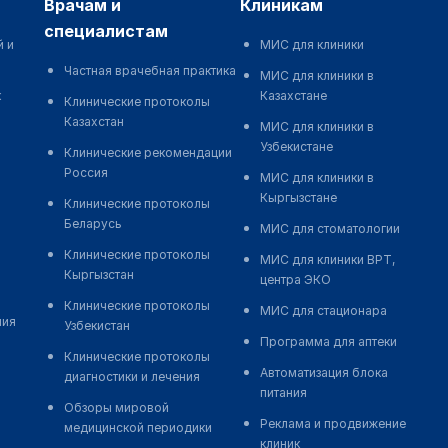
врачам и
клиникам
специалистам
й и
МИС для клиники
Частная врачебная практика
МИС для клиники в
к
Казахстане
Клинические протоколы
Казахстан
МИС для клиники в
Узбекистане
Клинические рекомендации
Россия
МИС для клиники в
Кыргызстане
Клинические протоколы
Беларусь
МИС для стоматологии
Клинические протоколы
МИС для клиники ВРТ,
Кыргызстан
центра ЭКО
Клинические протоколы
МИС для стационара
ния
Узбекистан
Программа для аптеки
Клинические протоколы
Автоматизация блока
диагностики и лечения
питания
Обзоры мировой
Реклама и продвижение
медицинской периодики
клиник