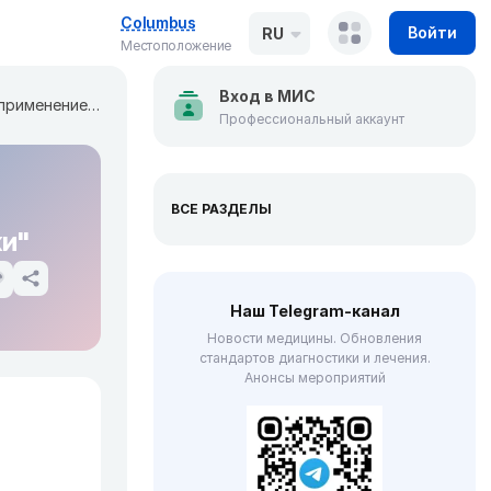
Columbus
Войти
RU
Местоположение
Вход в МИС
Удаление грыж всех видов с применением "сетки"
Профессиональный аккаунт
ВСЕ РАЗДЕЛЫ
ки"
Наш Telegram-канал
Новости медицины. Обновления
стандартов диагностики и лечения.
Анонсы мероприятий