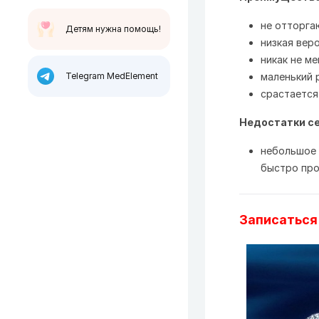
не отторга
Детям нужна помощь!
низкая вер
никак не м
Telegram MedElement
маленький 
срастается
Недостатки с
небольшое 
быстро про
Записаться