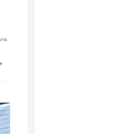
ота.
е