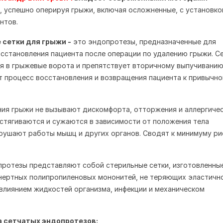
, успешно оперируя грыжи, включая осложненные, с установко
нтов.
сетки для грыжи -
это эндопротезы, предназначенные для
сстановления пациента после операции по удалению грыжи. С
я в грыжевые ворота и препятствует вторичному выпучивани
т процесс восстановления и возвращения пациента к привычн
ния грыжи не вызывают дискомфорта, отторжения и аллергиче
астягиваются и сужаются в зависимости от положения тела
арушают работы мышц и других органов. Сводят к минимуму ри
ротезы представляют собой стерильные сетки, изготовленные
нертных полипропиленовых мононитей, не теряющих эластичн
влиянием жидкостей организма, инфекции и механическом
 сетчатых эндопротезов: