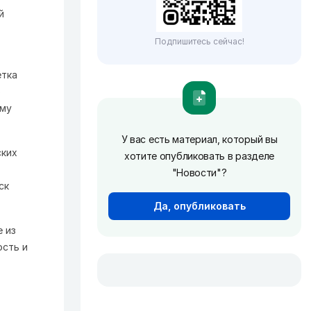
й
Подпишитесь сейчас!
етка
ю
ому
У вас есть материал, который вы
ских
хотите опубликовать в разделе
"Новости"?
ск
Да, опубликовать
 из
ость и