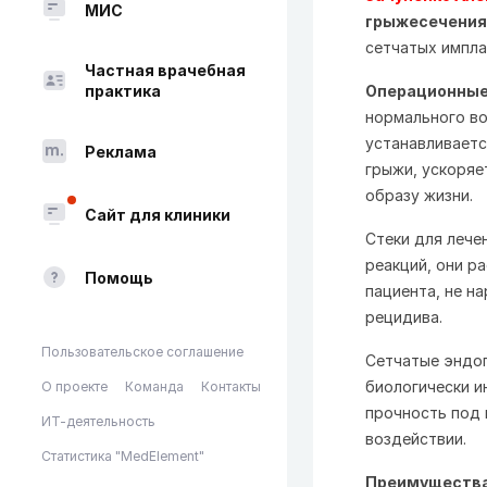
МИС
грыжесечения
сетчатых импла
Частная врачебная
практика
Операционные 
нормального во
устанавливаетс
Реклама
грыжи, ускоряе
образу жизни.
Сайт для клиники
Стеки для лече
реакций, они р
Помощь
пациента, не н
рецидива.
Пользовательское соглашение
Сетчатые эндоп
биологически и
О проекте
Команда
Контакты
прочность под 
ИТ-деятельность
воздействии.
Статистика "MedElement"
Преимущества