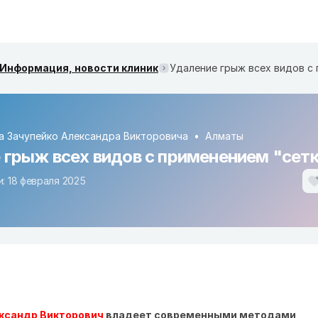
Информация, новости клиник
а Зачупейко Александра Викторовича
Алматы
 грыж всех видов с применением "сет
: 18 февраля 2025
ександр Викторович
владеет современными методами