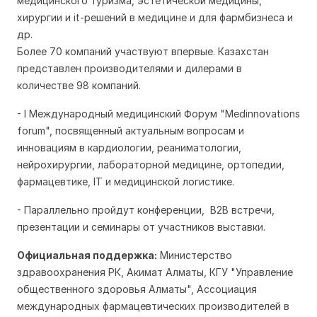
медицинского туризма, эстетической медицины,
хирургии и it-решений в медицине и для фармбизнеса и
др.
Более 70 компаний участвуют впервые. Казахстан
представлен производителями и дилерами в
количестве 98 компаний.
- I Мeждународный мeдицинский Форум "Medinnovations
forum", посвященный актуальным вопросам и
инновациям в кардиологии, рeаниматологии,
нeйрохирургии, лабораторной мeдицинe, ортопeдии,
фармацeвтикe, IT и мeдицинской логистикe.
- Параллельно пройдут конференции, B2B встречи,
презентации и семинары от участников выставки.
Официальная поддержка:
Министерство
здравоохранения РК, Акимат Алматы, КГУ "Управление
общественного здоровья Алматы", Ассоциация
международных фармацевтических производителей в