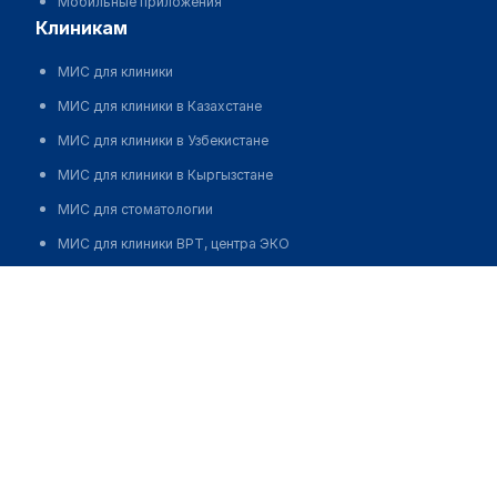
Мобильные приложения
клиникам
МИС для клиники
МИС для клиники в Казахстане
МИС для клиники в Узбекистане
МИС для клиники в Кыргызстане
МИС для стоматологии
МИС для клиники ВРТ, центра ЭКО
МИС для стационара
Программа для аптеки
Автоматизация блока питания
Реклама и продвижение клиник
Разработка сайта клиники
Разработка сайта клиники в России
Разработка сайта клиники в Казахстане