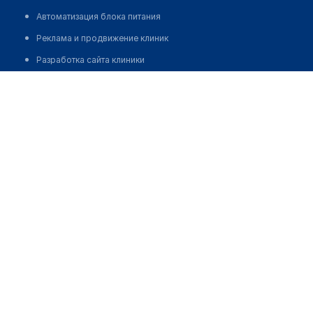
Автоматизация блока питания
Реклама и продвижение клиник
Разработка сайта клиники
Разработка сайта клиники в России
Разработка сайта клиники в Казахстане
Разработка сайта клиники в Беларуси
Разработка сайта клиники в Кыргызстане
Разработка сайта клиники в Узбекистане
для бизнеса
Партнёрство, инвестиции
Размещение рекламы
Разработчикам и стартапам
Медицинским ассоциациям
Корпорациям и регионам