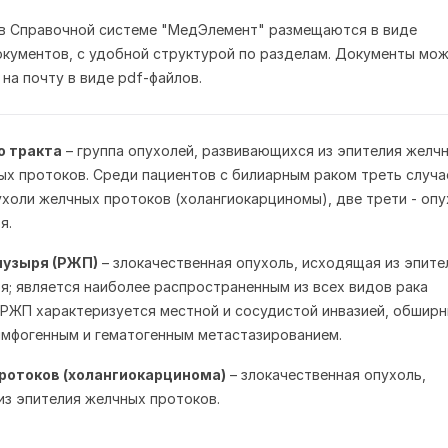
 в Справочной системе "МедЭлемент" размещаются в виде
кументов, с удобной структурой по разделам. Документы мо
 на почту в виде pdf-файлов.
о тракта
– группа опухолей, развивающихся из эпителия желч
ых протоков. Среди пациентов с билиарным раком треть случа
холи желчных протоков (холангиокарциномы), две трети - опу
я.
пузыря (РЖП)
– злокачественная опухоль, исходящая из эпите
я; является наиболее распространенным из всех видов рака
 РЖП характеризуется местной и сосудистой инвазией, обшир
мфогенным и гематогенным метастазированием.
ротоков (холангиокарцинома)
– злокачественная опухоль,
з эпителия желчных протоков.