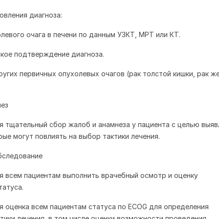
овления диагноза:
олевого очага в печени по данным УЗКТ, МРТ или КТ.
кое подтверждение диагноза.
ругих первичных опухолевых очагов (рак толстой кишки, рак ж
нез
я тщательный сбор жалоб и анамнеза у пациента с целью выяв
рые могут повлиять на выбор тактики лечения.
бследование
я всем пациентам выполнить врачебный осмотр и оценку
татуса.
я оценка всем пациентам статуса по ECOG для определения
тики лечения, в том числе оценки возможности проведения