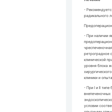
- Рекомендуетс
радикального л
Предоперацион
- При наличии 
предоперацион
чреспеченочная
ретроградное с
клинической пр
уровня блока ж
хирургического
клиники и опыт
- При I и II ти
внепеченочных
эндоскопическ
условии соотв
опытными спец