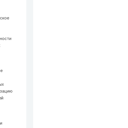
ское
ьности
х
ве
ых
изацию
ей
и