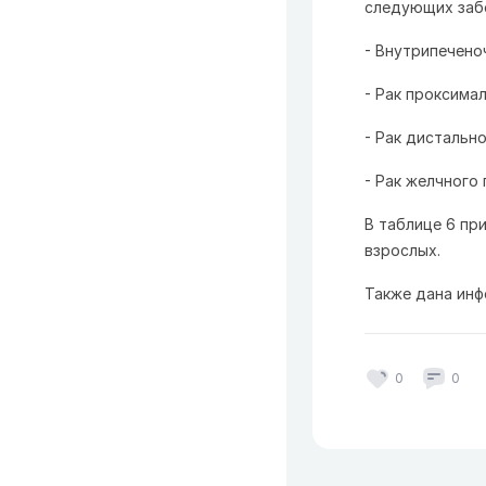
следующих заб
- Внутрипечено
- Рак проксима
- Рак дистальн
- Рак желчного 
В таблице 6 пр
взрослых.
Также дана инф
0
0