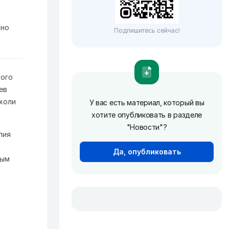
жно
Подпишитесь сейчас!
ного
ев
холи
У вас есть материал, который вы
хотите опубликовать в разделе
"Новости"?
лия
Да, опубликовать
ным