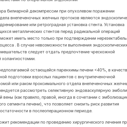
ора билиарной декомпрессии при опухолевом поражении
дела внепеченочных желчных протоков являются эндоскопиче
дренирование или ретроградная установка стента. Установка
ихся металлических стентов перед радикальной операций
 может иметь место только при подтверждении нерезектабел
оцесса . В случае невозможности выполнения эндоскопически
вмешательств следует отдать предпочтение чрескожной
 холангиостомии.
редполагаемой остающейся паренхимы печени <40%, в качест
ой подготовки взрослых пациентов с внутрипеченочной
омой или раком проксимального отдела внепеченочных желчн
мендуется рассмотреть селективную эндоваскулярную эмбол
й вены (как правило, правой, иногда в сочетании с эмболизаци
ого сегмента печени), что позволяет снизить риск развития
достаточности в послеоперационном периоде.
ржит рекомендации по проведению хирургического лечения пр