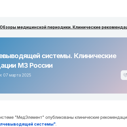
Обзоры медицинской периодики. Клинические рекоменда
евыводящей системы. Клинические
ации МЗ России
: 07 марта 2025
истеме "МедЭлемент" опубликованы клинические рекомендаци
елчевыводящей системы"
.