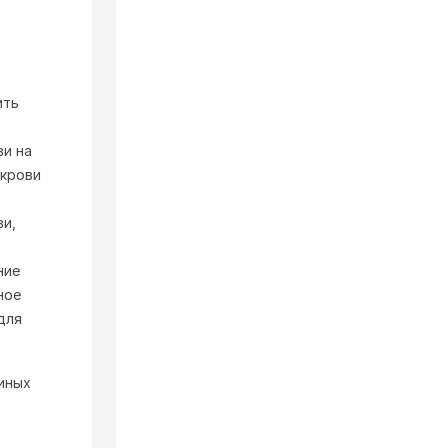
ить
ви на
 крови
ви,
ние
ное
для
иных