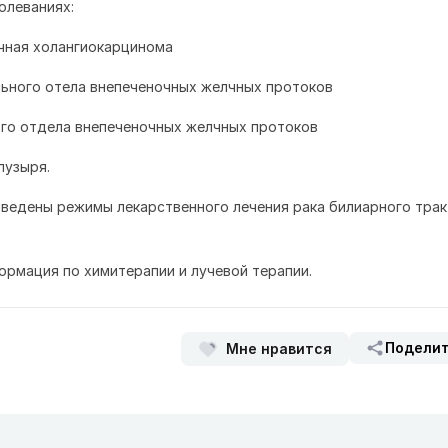
олеваниях:
чная холангиокарцинома
льного отела внепеченочных желчных протоков
ого отдела внепеченочных желчных протоков
пузыря.
иведены режимы лекарственного лечения рака билиарного трак
ормация по химитерапии и лучевой терапии.
Подели
Мне нравится