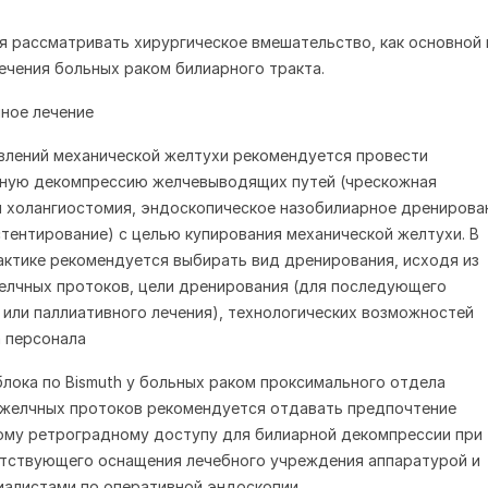
я рассматривать хирургическое вмешательство, как основной
ечения больных раком билиарного тракта.
ное лечение
явлений механической желтухи рекомендуется провести
ную декомпрессию желчевыводящих путей (чрескожная
 холангиостомия, эндоскопическое назобилиарное дренирова
тентирование) с целью купирования механической желтухи. В
актике рекомендуется выбирать вид дренирования, исходя из
елчных протоков, цели дренирования (для последующего
 или паллиативного лечения), технологических возможностей
а персонала
пе блока по Bismuth у больных раком проксимального отдела
 желчных протоков рекомендуется отдавать предпочтение
ому ретроградному доступу для билиарной декомпрессии при
етствующего оснащения лечебного учреждения аппаратурой и
иалистами по оперативной эндоскопии