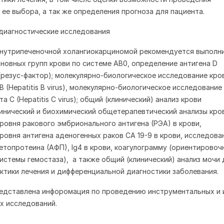
 ее выбора, а так же определения прогноза для пациента.
диагностические исследования
внутрипеченочной холангиокарциномой рекомендуется выполн
новных групп крови по системе AB0, определение антигена D
(резус-фактор); молекулярно-биологическое исследование кро
B (Hepatitis B virus), молекулярно-биологическое исследование
та C (Hepatitis C virus); общий (клинический) анализ крови
инический и биохимический общетерапевтический анализы кро
ровня ракового эмбрионального антигена (РЭА) в крови,
ровня антигена аденогенных раков CA 19-9 в крови, исследова
етопротеина (АФП), Ig4 в крови, коагулограмму (ориентировоч
истемы гемостаза), а также общий (клинический) анализ мочи 
ктики лечения и дифференциальной диагностики заболевания.
едставлена инфоромация по проведению инструментальных и 
х исследований.