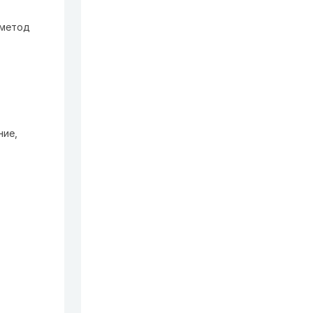
 метод
ние,