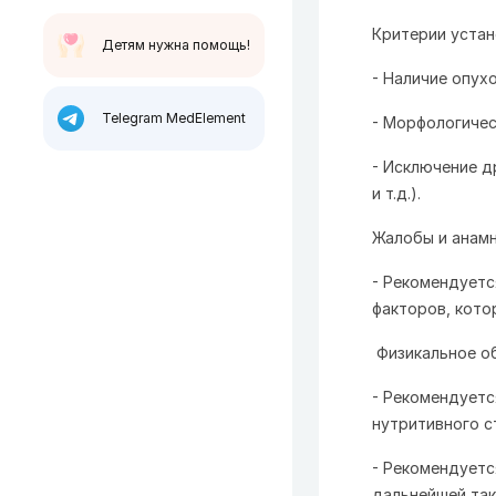
Критерии устан
Детям нужна помощь!
- Наличие опух
Telegram MedElement
- Морфологичес
- Исключение д
и т.д.).
Жалобы и анам
- Рекомендуетс
факторов, кото
Физикальное о
- Рекомендуетс
нутритивного с
- Рекомендуетс
дальнейшей так