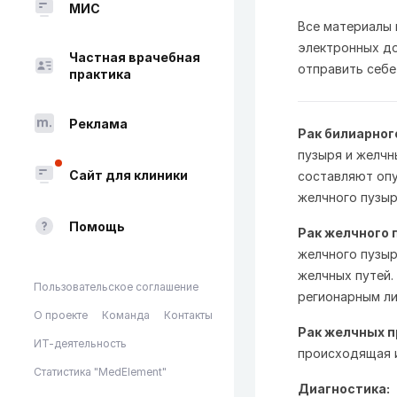
МИС
Все материалы
электронных до
Частная врачебная
отправить себе
практика
Реклама
Рак билиарног
пузыря и желчн
Сайт для клиники
составляют опу
желчного пузыр
Помощь
Рак желчного 
желчного пузыр
желчных путей.
Пользовательское соглашение
регионарным ли
О проекте
Команда
Контакты
Рак желчных п
ИТ-деятельность
происходящая и
Статистика "MedElement"
Диагностика: