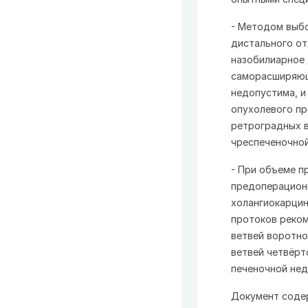
- Методом выб
дистального от
назобилиарное 
саморасширяющ
недопустима, и
опухолевого пр
ретроградных 
чреспеченочной
- При объеме п
предоперационн
холангиокарцин
протоков реко
ветвей воротно
ветвей четвёрт
печеночной не
Документ соде