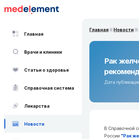
Главная
Новости
Главная
Врачи и клиники
Рак желч
рекоменд
Статьи о здоровье
Дата публикации
Справочная система
Лекарства
Новости
В Справочной с
России
"Рак ж