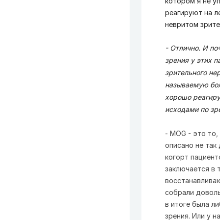
котором я не уп
реагируют на л
невритом зрите
- Отлично. И п
зрения у этих п
зрительного не
называемую бо
хорошо реагиру
исходами по зр
- MOG - это то
описано не так
когорт пациент
заключается в 
восстанавливаю
собрали доволь
в итоге была л
зрения. Или у 