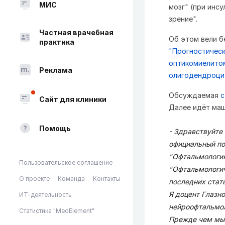
МИС
мозг" (при инс
зрение".
Частная врачебная
Об этом вели б
практика
"Прогностическ
оптикомиелитом
Реклама
олигодендроци
Обсуждаемая
с
Сайт для клиники
Далее идёт маш
Помощь
- Здравствуйте
официальный по
"Офтальмология
Пользовательское соглашение
"Офтальмологич
О проекте
Команда
Контакты
последних стат
Я доцент Глазн
ИТ-деятельность
нейроофтальмоло
Статистика "MedElement"
Прежде чем мы н