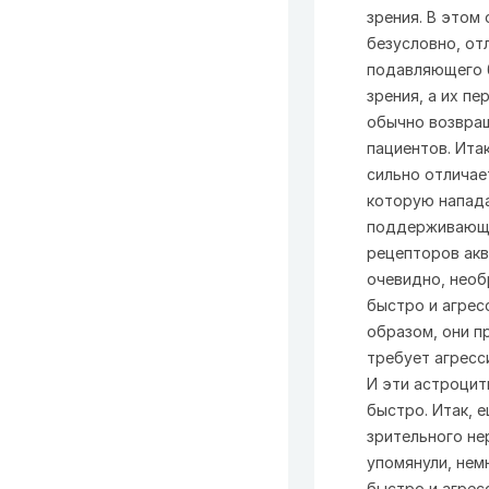
зрения. В этом
безусловно, от
подавляющего 
зрения, а их п
обычно возвра
пациентов. Ита
сильно отличае
которую напада
поддерживающая
рецепторов акв
очевидно, необ
быстро и агрес
образом, они п
требует агресс
И эти астроцит
быстро. Итак, е
зрительного не
упомянули, нем
быстро и агрес