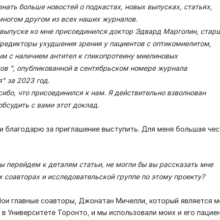
узнать больше новостей о подкастах, новых выпусках, статьях,
многом другом из всех наших журналов.
выпуске ко мне присоединился доктор Эдвард Марголин, стар
Предикторы ухудшения зрения у пациентов с оптикомиелитом,
м с наличием антител к гликопротеину миелиновых
ов ", опубликованной в сентябрьском номере журнала
" за 2023 год.
сибо, что присоединился к нам. Я действительно взволнован
бсудить с вами этот доклад.
и благодарю за приглашение выступить. Для меня большая чес
ы перейдем к деталям статьи, не могли бы вы рассказать мне
х соавторах и исследовательской группе по этому проекту?
 Мои главные соавторы, Джонатан Мичелли, который является 
, в Университете Торонто, и мы использовали моих и его пацие