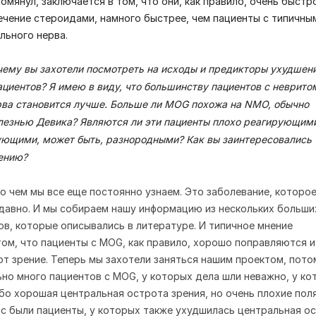
омянул, заключается в том, что они, как правило, очень быстр
ечение стероидами, намного быстрее, чем пациенты с типичны
льного нерва.
очему вы захотели посмотреть на исходы и предикторы ухудшен
ациентов? Я имею в виду, что
большинству пациентов с неврито
рва становится лучше. Больше ли MOG похожа на NMO, обычно
лезнью Девика? Являются
ли эти пациенты плохо реагирующим
ющими, может быть, разнородными? Как вы заинтересовались
ению?
, о чем мы все еще постоянно узнаем. Это заболевание, которо
 давно. И мы собираем нашу информацию из нескольких больши
ов, которые описывались в литературе. И типичное мнение
том, что пациенты с MOG, как правило, хорошо поправляются и
т зрение. Теперь мы захотели заняться нашим проектом, пото
но много пациентов с MOG, у которых дела шли неважно, у ко
ибо хорошая центральная острота зрения, но очень плохие пол
нас были пациенты, у которых также ухудшилась центральная о