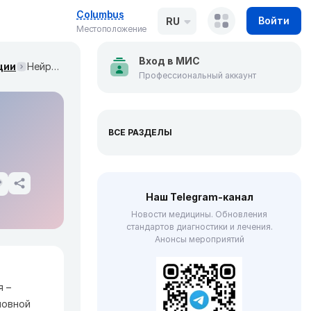
Columbus
Войти
RU
Местоположение
Вход в МИС
ции
Нейроофтальмология: Время – зрение (Ophthalmology, январь 2024)
Профессиональный аккаунт
ВСЕ РАЗДЕЛЫ
Наш Telegram-канал
Новости медицины. Обновления
стандартов диагностики и лечения.
Анонсы мероприятий
я –
ловной