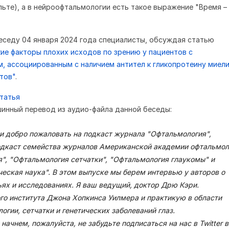
ульте), а в нейроофтальмологии есть такое выражение "Время –
еседу 04 января 2024 года специалисты, обсуждая статью
ие факторы плохих исходов по зрению у пациентов с
, ассоциированным с наличием антител к гликопротеину миел
тов"
.
татья
инный перевод из аудио-файла данной беседы:
 и добро пожаловать на подкаст журнала "Офтальмология",
дкаст семейства журналов Американской академии офтальмол
", "Офтальмология сетчатки", "Офтальмология глаукомы" и
еская наука". В этом выпуске мы берем интервью у авторов о
ьях и исследованиях. Я ваш ведущий, доктор Дрю Кэри.
ого института Джона Хопкинса Уилмера и практикую в области
гии, сетчатки и генетических заболеваний глаз.
ачнем, пожалуйста, не забудьте подписаться на нас в Twitter 