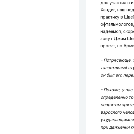
для участия в 
Хандиг, наш не
практику в Шве
офтальмологов,
надеемся, скор
зовут Джим Шен
проект, но Арм
- Потрясающе. 
талантливый ст
он был его пер
- Похоже, у вас
определенно тре
невритом зрите
взрослого чело
ухудшающимся в
при движении г