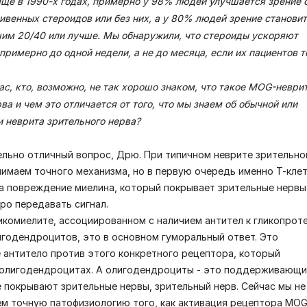
ще в 1990-х годах, примерно у 98% людей улучшается зрение 
венных стероидов или без них, а у 80% людей зрение станови
им 20/40 или лучше. Мы обнаружили, что стероиды ускоряют
римерно до одной недели, а не до месяца, если их пациентов т
ас, кто, возможно, не так хорошо знаком, что такое MOG-неври
ва и чем это отличается от того, что мы знаем об обычной или
и неврита зрительного нерва?
ельно отличный вопрос, Дрю. При типичном неврите зрительно
нимаем точного механизма, но в первую очередь именно Т-кле
а повреждение миелина, который покрывает зрительные нервы
ро передавать сигнал.
икомиелите, ассоциированном с наличием антител к гликопрот
годендроцитов, это в основном гуморальный ответ. Это
антитело против этого конкретного рецептора, который
 олигодендроцитах. А олигодендроциты - это поддерживающи
е покрывают зрительные нервы, зрительный нерв. Сейчас мы не
м точную патофизиологию того, как активация рецептора MO