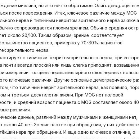
еждение
миелина, но это нечто обратимое. Олигодендроциты 
ься после повреждения. Итак, ключевое различие между MOG-
льного нерва и типичным невритом зрительного нерва заключа
бычно сопровождается плохим зрением. Обычно средняя остр
яет около 20/100. Таким образом, зрение соответствует
большинство пациентов, примерно у 70-80% пациентов
ек зрительного нерва.
растирует с типичным невритом зрительного нерва, при котор
в почти всегда плоский или лишь слегка приподнят, возвышени
ри измерении толщины перипапиллярного слоя нервных волоко
, это ключевые различия. Другие основные демографические ра
том, что типичный неврит зрительного нерва, как правило, по
ом и третьем десятилетии жизни. При MOG нет половой
ости, и средний возраст пациента с MOG составляет около 40 
евые различия.
ические данные, различий между мужчинами и женщинами нет,
т около 40 лет. Зрение плохое при обращении, у них действит
тёкший нерв при обращении. И еще одно ключевое отличие, о