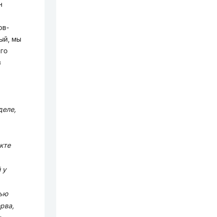
н
ов-
ый, мы
Его
в
деле,
кте
 у
лью
рва,