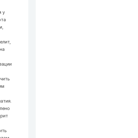
м у
ота
и,
елит,
на
вации
ечить
им
атия.
алено
врит
ить
атом