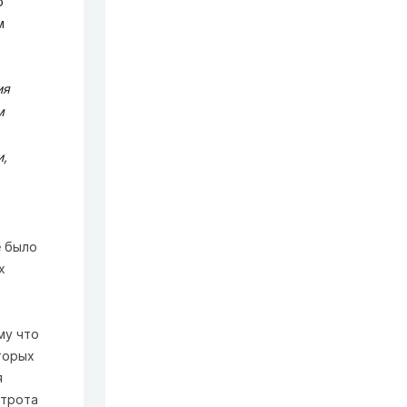
о
м
ия
м
и,
е было
х
му что
торых
я
строта