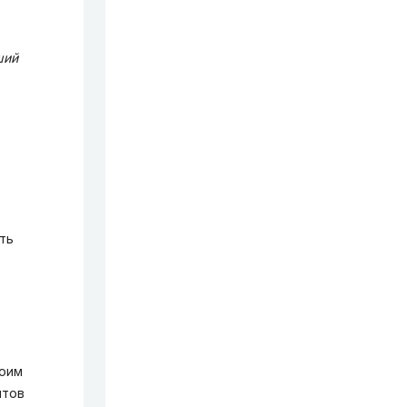
ший
ть
моим
нтов