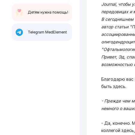
Journal, чтобы 
передовицах и 
Детям нужна помощь!
В сегодняшнем 
автор статьи "
Telegram MedElement
ассоциированны
олигодендроцит
"Офтальмология
Привет, Эд, спа
возможностью о
Благодарю вас 
быть здесь.
- Прежде чем м
немного о ваши
- Да, конечно.
коллегой здесь