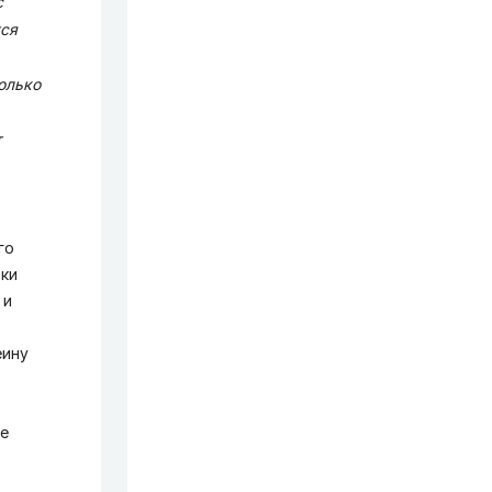
с
тся
олько
т
го
тки
 и
еину
е
G