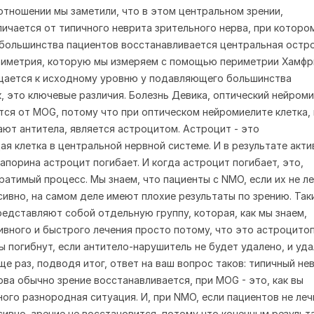
 отношении мы заметили, что в этом центральном зрении,
личается от типичного неврита зрительного нерва, при которо
большинства пациентов восстанавливается центральная остр
ериметрия, которую мы измеряем с помощью периметрии Хамфр
щается к исходному уровню у подавляющего большинства
к, это ключевые различия. Болезнь Девика, оптический нейроми
тся от MOG, потому что при оптическом нейромиелите клетка, 
ют антитела, является астроцитом. Астроцит - это
 клетка в центральной нервной системе. И в результате акти
апорина астроцит погибает. И когда астроцит погибает, это,
ратимый процесс. Мы знаем, что пациенты с NMO, если их не л
сивно, на самом деле имеют плохие результаты по зрению. Так
редставляют собой отдельную группу, которая, как мы знаем,
ивного и быстрого лечения просто потому, что это астроцитоп
ы погибнут, если антитело-нарушитель не будет удалено, и уд
ще раз, подводя итог, ответ на ваш вопрос таков: типичный не
рва обычно зрение восстанавливается, при MOG - это, как вы
ного разнородная ситуация. И, при NMO, если пациентов не леч
сивно, зрение не восстановится, потому что конечным результ