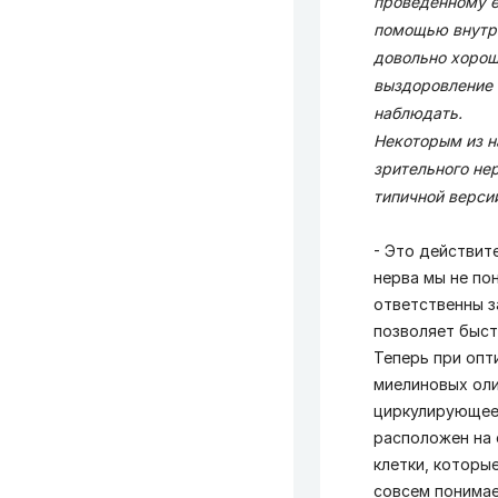
проведенному е
помощью внутри
довольно хорош
выздоровление п
наблюдать.
Некоторым из н
зрительного нер
типичной верси
- Это действит
нерва мы не по
ответственны з
позволяет быст
Теперь при опт
миелиновых оли
циркулирующее 
расположен на
клетки, которы
совсем понимае