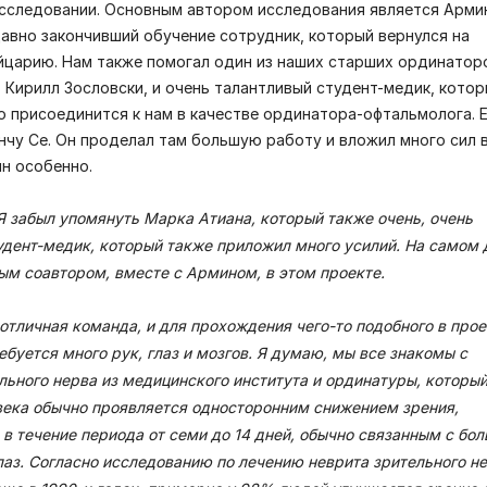
исследовании. Основным автором исследования является Арми
давно закончивший обучение сотрудник, который вернулся на
йцарию. Нам также помогал один из наших старших ординатор
 Кирилл Зословски, и очень талантливый студент-медик, котор
о присоединится к нам в качестве ординатора-офтальмолога. 
чу Се. Он проделал там большую работу и вложил много сил 
ин особенно.
Я забыл упомянуть Марка Атиана, который также очень, очень
удент-медик, который также приложил много усилий. На самом 
вым соавтором, вместе с Армином, в этом проекте.
 отличная команда, и для прохождения чего-то подобного в прое
буется много рук, глаз и мозгов. Я думаю, мы все знакомы с
льного нерва из медицинского института и ординатуры, который
века обычно проявляется односторонним снижением зрения,
 течение периода от семи до 14 дней, обычно связанным с бо
лаз. Согласно исследованию по лечению неврита зрительного не