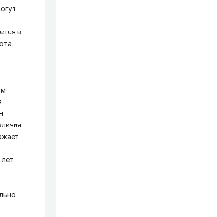
могут
ется в
ота
ом
я
н
зличия
ражает
лет.
ельно