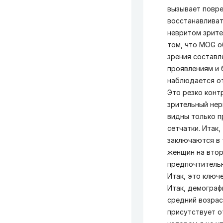
вызывает повр
восстанавливат
невритом зрите
том, что MOG о
зрения составл
проявлениям и 
наблюдается от
Это резко конт
зрительный нер
видны только п
сетчатки. Итак
заключаются в 
женщин на втор
предпочтительн
Итак, это ключ
Итак, демограф
средний возрас
присутствует о