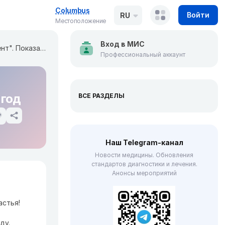
Columbus
Войти
RU
Местоположение
Вход в МИС
Платформа "МедЭлемент". Показатели за 2022 год
Профессиональный аккаунт
 год
ВСЕ РАЗДЕЛЫ
Наш Telegram-канал
Новости медицины. Обновления
стандартов диагностики и лечения.
Анонсы мероприятий
астья!
ду.