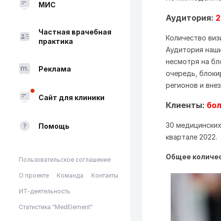
МИС
Аудитория:
2
Частная врачебная
Количество виз
практика
Аудитория наш
н
есмотря на бл
Реклама
очередь, блоки
регионов и вне
Сайт для клиники
Клиенты:
бол
30 медицинских
Помощь
квартале 2022.
Общее количес
Пользовательское соглашение
О проекте
Команда
Контакты
ИТ-деятельность
Статистика "MedElement"