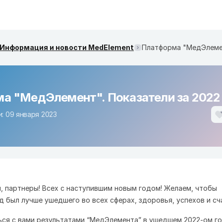
Информация и новости MedElement
а "МедЭлемент". Показатели за 2022
: 09 января 2023
и, партнеры! Всех с наступившим новым годом! Желаем, чтобы
д был лучше ушедшего во всех сферах, здоровья, успехов и сч
ся с вами результатами “МедЭлемента” в ушедшем 2022-ом го