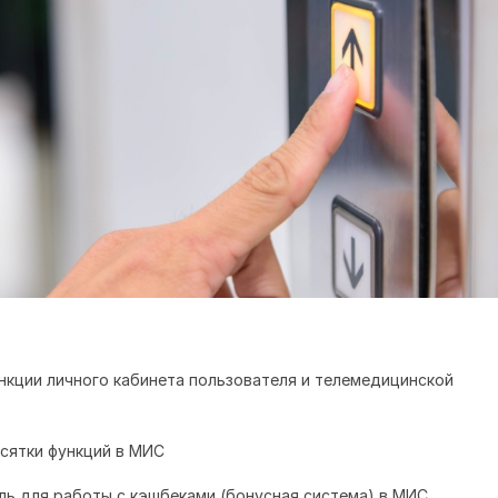
нкции личного кабинета пользователя и
телемедицинской
сятки функций в МИС
ль для работы с кэшбеками (бонусная система) в МИС