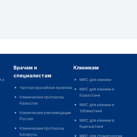
врачам и
клиникам
специалистам
й и
МИС для клиники
Частная врачебная практика
МИС для клиники в
к
Казахстане
Клинические протоколы
Казахстан
МИС для клиники в
Узбекистане
Клинические рекомендации
Россия
МИС для клиники в
Кыргызстане
Клинические протоколы
Беларусь
МИС для стоматологии