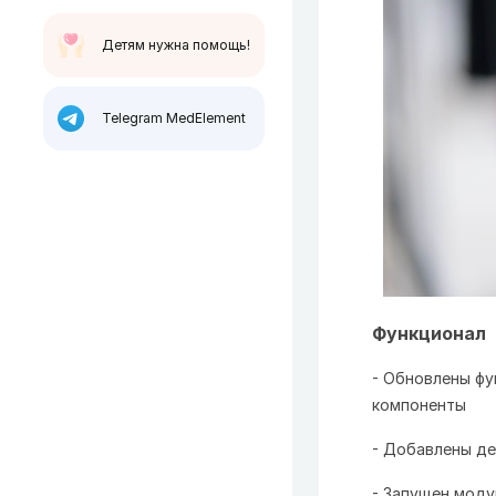
Детям нужна помощь!
Telegram MedElement
Функционал
- Обновлены фу
компоненты
- Добавлены де
- Запущен моду