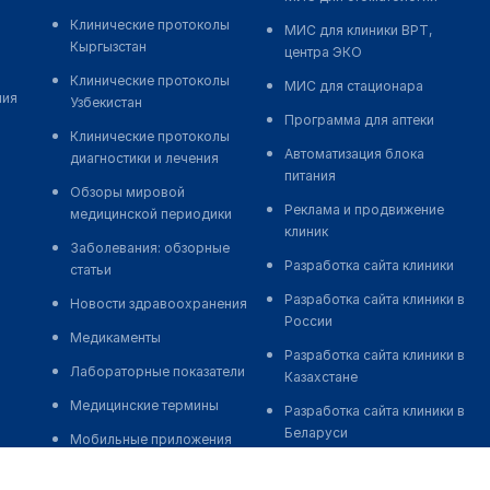
Клинические протоколы
МИС для клиники ВРТ,
Кыргызстан
центра ЭКО
Клинические протоколы
МИС для стационара
ния
Узбекистан
Программа для аптеки
Клинические протоколы
Автоматизация блока
диагностики и лечения
питания
Обзоры мировой
Реклама и продвижение
медицинской периодики
клиник
Заболевания: обзорные
Разработка сайта клиники
статьи
Разработка сайта клиники в
Новости здравоохранения
России
Медикаменты
Разработка сайта клиники в
Лабораторные показатели
Казахстане
Медицинские термины
Разработка сайта клиники в
Беларуси
Мобильные приложения
Разработка сайта клиники в
Кыргызстане