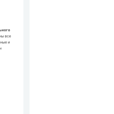
ьного
ны все
ные и
и