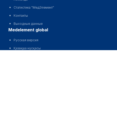
Статистика "МедЭлемент"
Контакты
Выходные данные
medelement global
Русская версия
Қазақша нұсқасы
O'zbekcha versiyasi
English version
партнерство
Стоковые изображения от Depositphotos®
Copyright © 2013-2026 MedElement®. Все права защищены