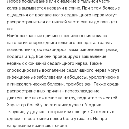
Любое покалывание или онемение в тыльной части
колена вызывается нервами в спине. При этом болевые
ощущения от воспаленного седалищного нерва могут
распространиться от нижней части спины до пальцев
ног.
Наиболее частые причины возникновения ишиаса –
патологии опорно-двигательного аппарата: травмы
позвоночника, остеохондроз, межпозвонковые грыжи,
подагра и т.д. Все они провоцируют защемление
нервных окончаний седалищного нерва. Также
спровоцировать воспаление седалищного нерва могут
инфекционные заболевания и абсцессы, урологические
и гинекологические болезни, тромбоз вен. Также среди
распространенных причин – переохлаждение,
длительное нахождение на ветру, поднятие тяжестей.
Характер болей у всех индивидуален. У одних -
тянущие, у других - острые или ноющие. Схожесть в
одном - в состоянии покоя боли утихают. Но при
напряжении возникают снова.