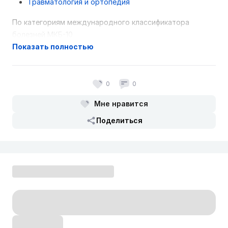
Травматология и ортопедия
По категориям международного классификатора
болезней МКБ-10
Показать полностью
Закрытые повреждения коленного сустава
Клинические протоколы МЗ РК - 2014
Гонартроз (педиатрия)
Клинические протоколы МЗ
РК - 2014
0
0
Коксартрозы (педиатрия)
Клинические протоколы
Мне нравится
МЗ РК - 2014
Синдром грудного выхода
Клинические протоколы
Поделиться
МЗ РК - 2015
Регионарный катетерный (селективный)
тромболизис
Клинические протоколы МЗ РК - 2015
Гонартроз
Клинические протоколы МЗ РК - 2015
Повреждение мениска коленного сустава
Клинические протоколы МЗ РК - 2015
Артроз височно-нижнечелюстного сустава
Клинические протоколы МЗ РК - 2015