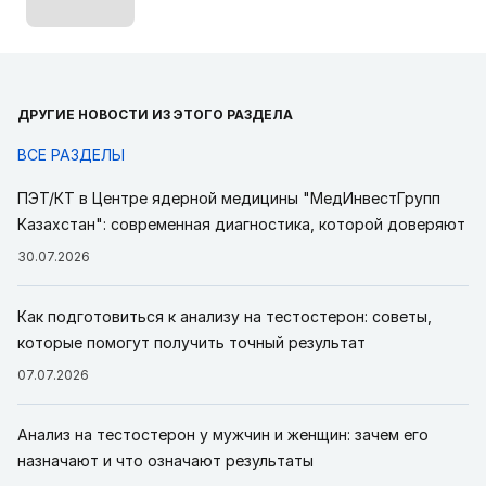
Закрытые повреждения коленного сустава у детей
Клинические протоколы МЗ РК - 2016
Остеоартроз
Клинические протоколы МЗ РК - 2016
Остеоартроз
Клинические рекомендации РФ 2013-
2017 (Россия)
ДРУГИЕ НОВОСТИ ИЗ ЭТОГО РАЗДЕЛА
Восстановление менисков
Клинические протоколы
ВСЕ РАЗДЕЛЫ
МЗ РК - 2018
Диагностика и лечение пациентов с заболеваниями
ПЭТ/КТ в Центре ядерной медицины "МедИнвестГрупп
челюстно-лицевой области
Клинические протоколы
Казахстан": современная диагностика, которой доверяют
2006-2019 (Беларусь)
30.07.2026
Ревматические заболевания у взрослых
Клинические протоколы 2006-2019 (Беларусь)
Как подготовиться к анализу на тестостерон: советы,
Деформирующий коксартроз
Клинические
которые помогут получить точный результат
протоколы 2006-2019 (Беларусь)
Дисплазия тазобедренных суставов и болезнь
07.07.2026
Пертеса
Клинические протоколы 2006-2019
(Беларусь)
Анализ на тестостерон у мужчин и женщин: зачем его
Диагностика и лечение ортопедо-
назначают и что означают результаты
травматологических больных
Клинические