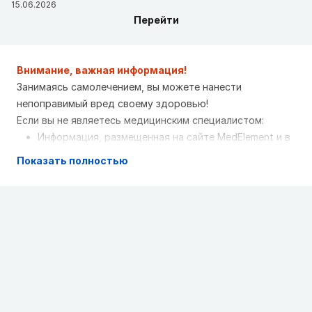
15.06.2026
протоколы 2006-2019 (Беларусь)
Перейти
Повреждение мениска коленного сустава
Клинические рекомендации РФ 2021 (Россия)
Коксартроз
Клинические рекомендации РФ 2021
Внимание, важная информация!
(Россия)
Занимаясь самолечением, вы можете нанести
Гонартроз
Клинические рекомендации РФ 2021
непоправимый вред своему здоровью!
(Россия)
Если вы не являетесь медицинским специалистом:
Информация, размещенная на сайте MedElement и в
мобильных приложениях "MedElement
Показать полностью
(МедЭлемент)", "Lekar Pro", "Dariger Pro",
"Заболевания: справочник терапевта", не может и
не должна заменять очную консультацию врача.
Обязательно обращайтесь в медицинские
учреждения при наличии каких-либо заболеваний
или беспокоящих вас симптомов
Выбор лекарственных средств и их дозировки,
должен быть оговорен со специалистом. Только
врач может назначить нужное лекарство и его