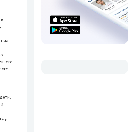
те
у
ения
но
чь его
оего
дети,
 и
гру.