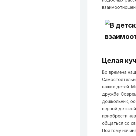
взаимоотношени
Целая ку
Во времена наш
Самостоятельны
наших детей. М
дружбе. Соврем
дошкольник, ос
первой детской
приобрести нав
общаться со св
Поэтому начина