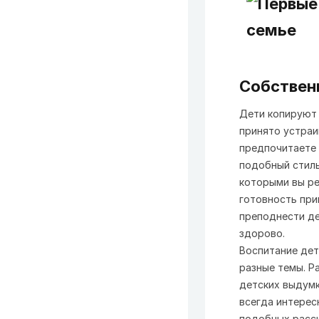
Собствен
Дети копируют 
принято устраи
предпочитаете 
подобный стиль
которыми вы ре
готовность при
преподнести де
здорово.
Воспитание дет
разные темы. Р
детских выдумк
всегда интерес
подобных расск