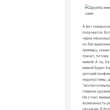
А вот повзросл
получается. Во
через нескольк
но без выяснени
примеру, скажит
плачет, потому 
мамой. А ты, К
мамой будет К
детский конфли
недопустимы, д
"воспитательны
главное оружие
Не стоит вмеши
возможность ре
ситуации. В бо