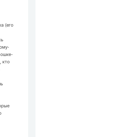
а (его
сь
ому-
рошке-
, кто
а
шь
торые
о