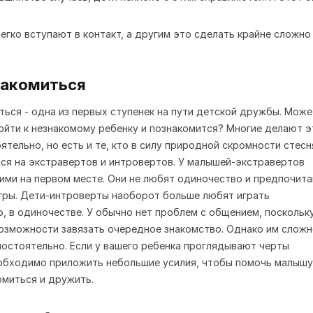
накомиться
ться - одна из первых ступенек на пути детской дружбы. Може
йти к незнакомому ребенку и познакомится? Многие делают э
ятельно, но есть и те, кто в силу природной скромности стесн
ся на экстравертов и интровертов. У малышей-экстравертов
ими на первом месте. Они не любят одиночество и предпочит
гры. Дети-интроверты наоборот больше любят играть
, в одиночестве. У обычно нет проблем с общением, поскольк
озможности завязать очередное знакомство. Однако им слож
мостоятельно. Если у вашего ребенка проглядывают черты
обходимо приложить небольшие усилия, чтобы помочь малышу
омиться и дружить.