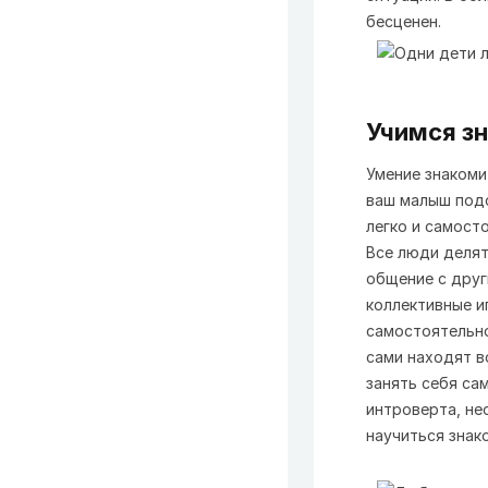
бесценен.
Учимся з
Умение знакоми
ваш малыш подо
легко и самосто
Все люди делят
общение с друг
коллективные и
самостоятельно
сами находят в
занять себя са
интроверта, не
научиться знак