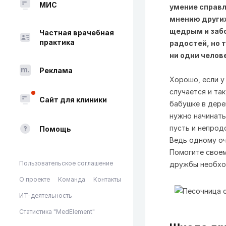
МИС
умение справл
мнению других
щедрым и забо
Частная врачебная
практика
радостей, но т
ни одни челов
Реклама
Хорошо, если у
случается и та
Сайт для клиники
бабушке в дере
нужно начинать
пусть и непрод
Помощь
Ведь одному оч
Помогите своем
Пользовательское соглашение
дружбы необхо
О проекте
Команда
Контакты
ИТ-деятельность
Статистика "MedElement"