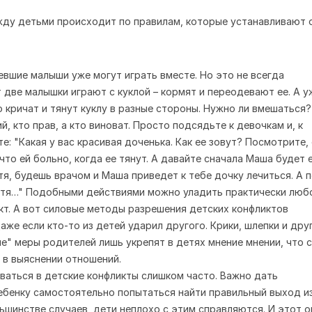
евшие малыши уже могут играть вместе. Но это не всегда
т две малышки играют с куклой – кормят и переодевают ее. А у
о кричат и тянут куклу в разные стороны. Нужно ли вмешаться?
й, кто прав, а кто виноват. Просто подсядьте к девочкам и, к
е: "Какая у вас красивая доченька. Как ее зовут? Посмотрите,
что ей больно, когда ее тянут. А давайте сначала Маша будет 
атя, будешь врачом и Маша приведет к тебе дочку лечиться. А 
атя…" Подобными действиями можно уладить практически люб
кт. А вот силовые методы разрешения детских конфликтов
аже если кто-то из детей ударил другого. Крики, шлепки и дру
е" меры родителей лишь укрепят в детях мнение мнении, что с
 в выяснении отношений.
ваться в детские конфликты слишком часто. Важно дать
бенку самостоятельно попытаться найти правильный выход и
льшинстве случаев, дети неплохо с этим справляются. И этот 