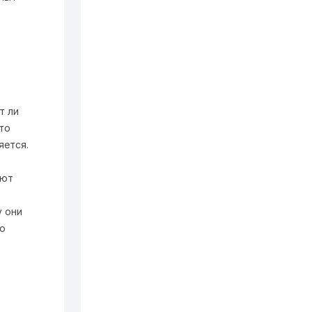
т ли
то
яется.
ают
у они
но