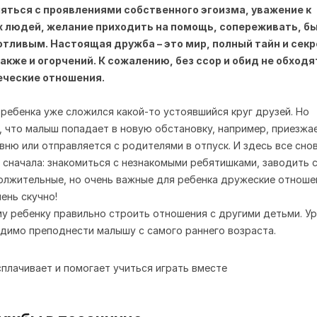
яться с проявлениями собственного эгоизма, уважение к
 людей, желание приходить на помощь, сопереживать, б
тливым. Настоящая дружба – это мир, полный тайн и секр
акже и огорчений. К сожалению, без ссор и обид не обходя
еческие отношения.
 ребенка уже сложился какой-то устоявшийся круг друзей. Но
к, что малыш попадает в новую обстановку, например, приезжае
вню или отправляется с родителями в отпуск. И здесь все сно
 сначала: знакомиться с незнакомыми ребятишками, заводить 
олжительные, но очень важные для ребенка дружеские отноше
ень скучно!
у ребенку правильно строить отношения с другими детьми. У
димо преподнести малышу с самого раннего возраста.