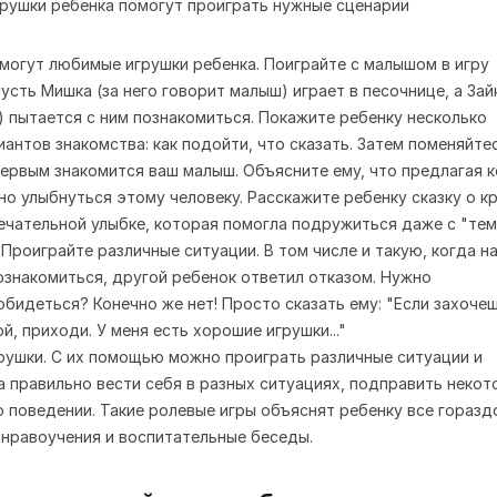
могут любимые игрушки ребенка. Поиграйте с малышом в игру
усть Мишка (за него говорит малыш) играет в песочнице, а Зайк
) пытается с ним познакомиться. Покажите ребенку несколько
антов знакомства: как подойти, что сказать. Затем поменяйте
первым знакомится ваш малыш. Объясните ему, что предлагая к
но улыбнуться этому человеку. Расскажите ребенку сказку о к
мечательной улыбке, которая помогла подружиться даже с "тем
 Проиграйте различные ситуации. В том числе и такую, когда н
знакомиться, другой ребенок ответил отказом. Нужно
обидеться? Конечно же нет! Просто сказать ему: "Если захоче
й, приходи. У меня есть хорошие игрушки..."
рушки. С их помощью можно проиграть различные ситуации и
а правильно вести себя в разных ситуациях, подправить неко
о поведении. Такие ролевые игры объяснят ребенку все горазд
 нравоучения и воспитательные беседы.