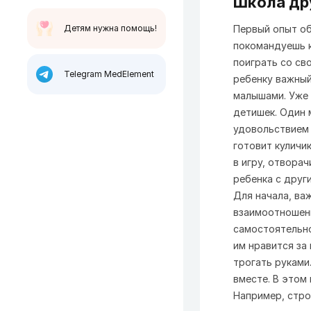
Школа др
Детям нужна помощь!
Первый опыт об
покомандуешь к
поиграть со св
Telegram MedElement
ребенку важный
малышами. Уже 
детишек. Один 
удовольствием 
готовит куличи
в игру, отвора
ребенка с друг
Для начала, ва
взаимоотношени
самостоятельно
им нравится за
трогать руками
вместе. В этом
Например, стро