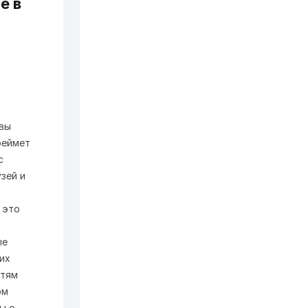
 вы
реймет
с
зей и
 это
ые
ших
етям
ом
ы о