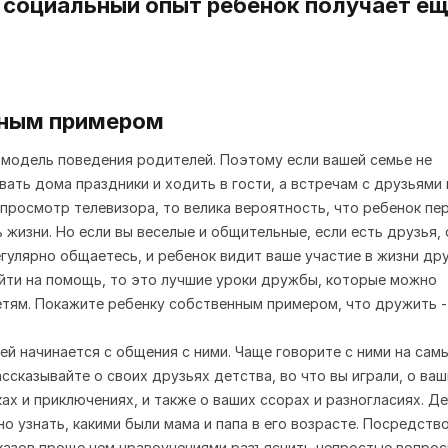
ным примером
модель поведения родителей. Поэтому если вашей семье не
вать дома праздники и ходить в гости, а встречам с друзьями
просмотр телевизора, то велика вероятность, что ребенок пе
 жизни. Но если вы веселые и общительные, если есть друзья, 
гулярно общаетесь, и ребенок видит ваше участие в жизни дру
йти на помощь, то это лучшие уроки дружбы, которые можно
тям. Покажите ребенку собственным примером, что дружить -
ей начинается с общения с ними. Чаще говорите с ними на сам
ассказывайте о своих друзьях детства, во что вы играли, о ва
ах и приключениях, и также о ваших ссорах и разногласиях. Д
но узнать, какими были мама и папа в его возрасте. Посредств
азов проще чем нравоучениями разъяснить непростые вопрос