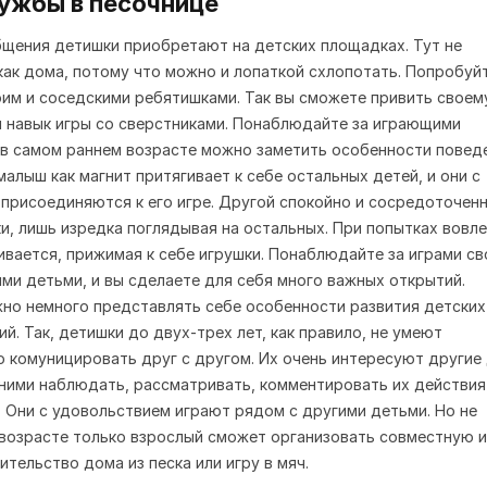
ужбы в песочнице
щения детишки приобретают на детских площадках. Тут не
ак дома, потому что можно и лопаткой схлопотать. Попробуй
оим и соседскими ребятишками. Так вы сможете привить своем
 навык игры со сверстниками. Понаблюдайте за играющими
в самом раннем возрасте можно заметить особенности повед
малыш как магнит притягивает к себе остальных детей, и они с
присоединяются к его игре. Другой спокойно и сосредоточен
ки, лишь изредка поглядывая на остальных. При попытках вовле
чивается, прижимая к себе игрушки. Понаблюдайте за играми св
ими детьми, и вы сделаете для себя много важных открытий.
жно немного представлять себе особенности развития детских
й. Так, детишки до двух-трех лет, как правило, не умеют
 комуницировать друг с другом. Их очень интересуют другие 
 ними наблюдать, рассматривать, комментировать их действия
. Они с удовольствием играют рядом с другими детьми. Но не
 возрасте только взрослый сможет организовать совместную и
ительство дома из песка или игру в мяч.