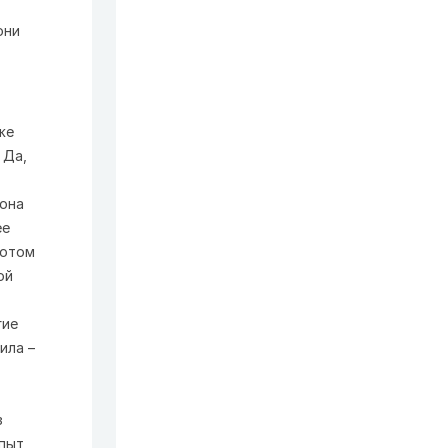
же
 Да,
 она
ее
потом
ой
гие
ила –
з
опыт