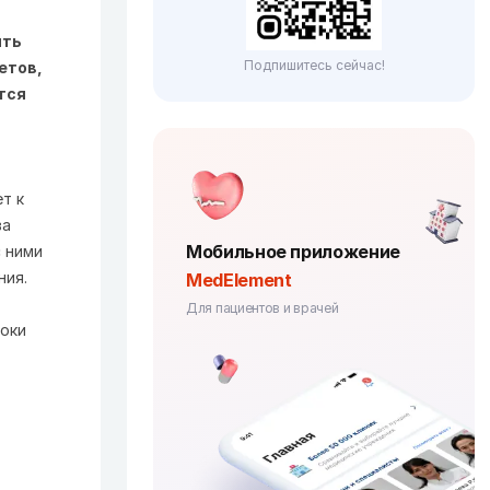
ыть
Подпишитесь сейчас!
етов,
тся
т к
ва
Мобильное приложение
с ними
ния.
MedElement
Для пациентов и врачей
роки