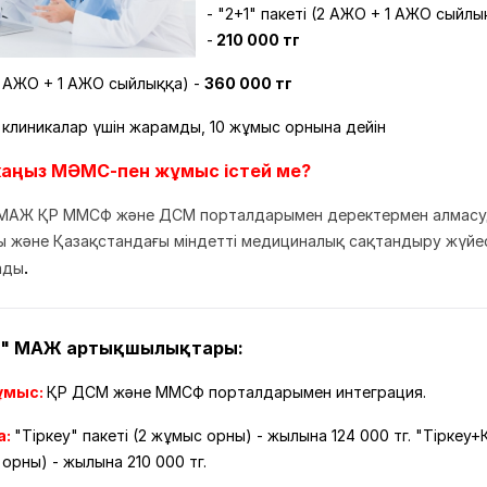
- "2+1" пакеті (2 АЖО + 1 АЖО сыйлы
-
210 000 тг
(4 АЖО + 1 АЖО сыйлыққа) -
360 000 тг
 клиникалар үшін жарамды, 10 жұмыс орнына дейін
икаңыз МӘМС-пен жұмыс істей ме?
МАЖ ҚР ММСФ және ДСМ порталдарымен деректермен алмас
 және Қазақстандағы міндетті медициналық сақтандыру жүйе
.
ады
" МАЖ артықшылықтары:
ұмыс:
ҚР ДСМ және ММСФ порталдарымен интеграция.
а:
"Тіркеу" пакеті (2 жұмыс орны) - жылына 124 000 тг. "Тіркеу+
 орны) - жылына 210 000 тг.