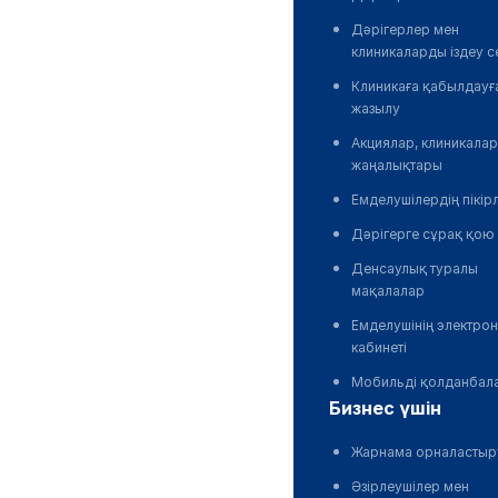
Дәрігерлер мен
клиникаларды іздеу с
Клиникаға қабылдауғ
жазылу
Акциялар, клиникалар
жаңалықтары
Емделушілердің пікір
Дәрігерге сұрақ қою
Денсаулық туралы
мақалалар
Емделушінің электро
кабинеті
Мобильді қолданбал
бизнес үшін
Жарнама орналастыр
Әзірлеушілер мен