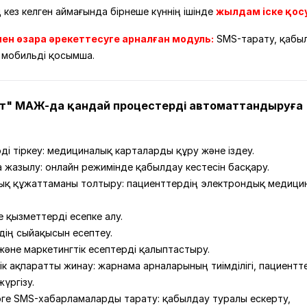
 кез келген аймағында бірнеше күннің ішінде
жылдам іске қос
н өзара әрекеттесуге арналған модуль:
SMS-тарату, қабы
 мобильді қосымша.
" МАЖ-да қандай процестерді автоматтандыруға
ді тіркеу: медициналық карталарды құру және іздеу.
 жазылу: онлайн режимінде қабылдау кестесін басқару.
қ құжаттаманы толтыру: пациенттердің электрондық медици
 қызметтерді есепке алу.
дің сыйақысын есептеу.
әне маркетингтік есептерді қалыптастыру.
ік ақпаратты жинау: жарнама арналарының тиімділігі, пациентт
үргізу.
ге SMS-хабарламаларды тарату: қабылдау туралы ескерту,