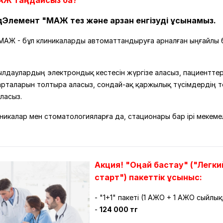
АЖ таңдайсыз ба?
едЭлемент "МАЖ тез және арзан енгізуді ұсынамыз.
АЖ - бұл клиникаларды автоматтандыруға арналған ыңғайлы 
ылдаулардың электрондық кестесін жүргізе аласыз, пациентте
рталарын толтыра аласыз, сондай-ақ қаржылық түсімдердің 
аласыз.
никалар мен стоматологияларға да, стационары бар ірі мекеме
Акция! "Оңай бастау" ("Легки
старт") пакеттік ұсыныс:
- "1+1" пакеті (1 АЖО + 1 АЖО сыйлық
-
124 000 тг