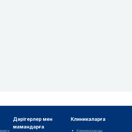
дәрігерлер мен
клиникаларға
мамандарға
еңесу
Клиникаларды