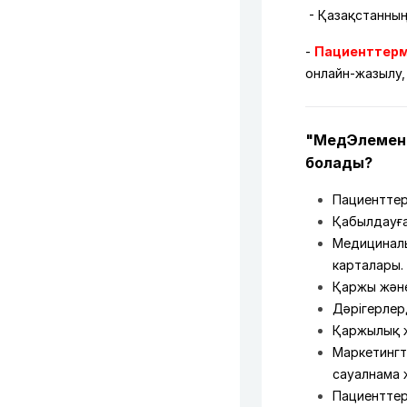
- Қазақстанның
-
Пациенттерме
онлайн-жазылу,
"МедЭлемент
болады?
Пациенттер
Қабылдауға
Медициналы
карталары.
Қаржы және
Дәрігерлер
Қаржылық ж
Маркетингт
сауалнама ж
Пациенттер