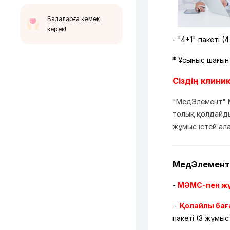
Балаларға көмек
керек!
- "4+1" пакеті 
* Ұсыныс шағын
Сіздің клин
"МедЭлемент" 
толық қолдайды
жұмыс істей ал
МедЭлемент
-
МӘМС-пен ж
-
Қолайлы бағ
пакеті (3 жұмыс