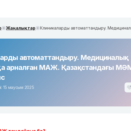
р
Жаңалықтар
арды автоматтандыру. Медициналық
а арналған МАЖ. Қазақстандағы МӘ
ыс
і: 15 маусым 2025