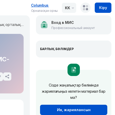
Columbus
Кіру
KK
Орналасқан орны
Вход в МИС
Клиникаларды автоматтандыру. Медициналық орталыққа арналған МАЖ. Қазақстандағы МӘМС-пен жұмыс
Профессиональный аккаунт
БАРЛЫҚ БӨЛІМДЕР
МС-
Сізде жаңалықтар бөлімінде
жариялағыңыз келетін материал бар
ма?
Иә, жариялансын