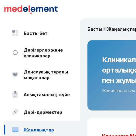
Басты
Жаңалықта
Басты бет
Дәрігерлер және
клиникалар
Клиникал
орталыққ
Денсаулық туралы
мақалалар
пен жұм
Жарияланған күн
Анықтамалық жүйе
Дәрі-дәрмектер
Жаңалықтар