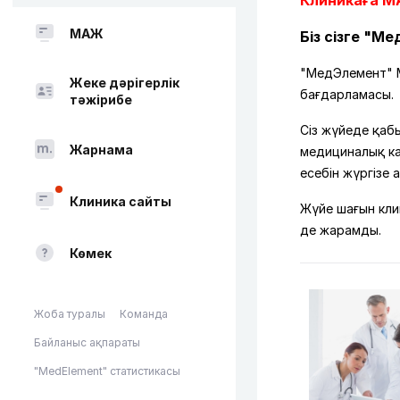
Клиникаға М
МАЖ
Біз сізге "М
"МедЭлемент" М
Жеке дәрігерлік
бағдарламасы.
тәжірибе
Сіз жүйеде қаб
Жарнама
медициналық ка
есебін жүргізе 
Клиника сайты
Жүйе шағын кли
де жарамды.
Көмек
Жоба туралы
Команда
Байланыс ақпараты
"MedElement" статистикасы