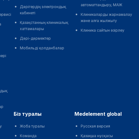
автоматтандыру, МАЖ
Дәрігердің электрондық
кабинеті
ервисі
Клиникаларды жарнамалау
және алға жылжыту
Қазақстанның клиникалық
а
хаттамалары
Клиника сайтын әзірлеу
Дәрі-дәрмектер
Мобильді қолданбалар
лері
ндық
ар
біз туралы
medelement global
у
Жоба туралы
Русская версия
Команда
Қазақша нұсқасы