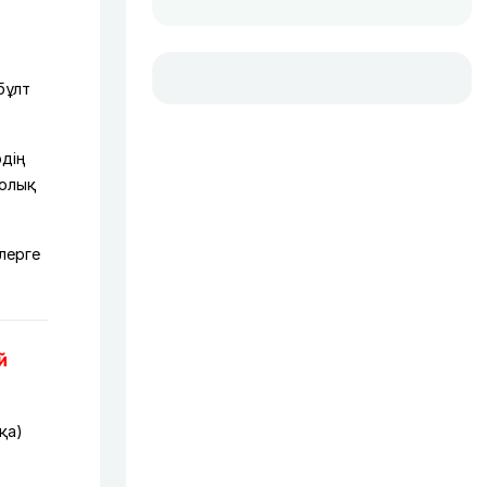
бұлт
рдің
толық
лерге
й
қа)