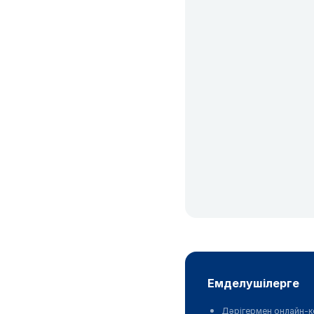
емделушілерге
Дәрігермен онлайн-к