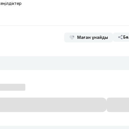
жеңілдіктер
Бө
Маған ұнайды