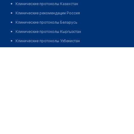
Клинические протоколы Казахстан
Клинические рекомендации Россия
Клинические протоколы Беларусь
Клинические протоколы Кыргызстан
Клинические протоколы Узбекистан
Клинические протоколы диагностики и лечения
Тойбаева Айнур Турсынбековна
Обзоры мировой медицинской периодики
Заболевания: обзорные статьи
Новости здравоохранения
Медикаменты
Лабораторные показатели
Медицинские термины
Мобильные приложения
клиникам
МИС для клиники