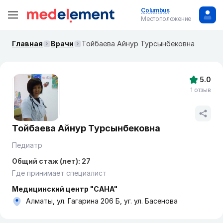
Columbus
Местоположение
Главная
Врачи
Тойбаева Айнур Турсынбековна
5.0
1 отзыв
Тойбаева Айнур Турсынбековна
Педиатр
Общий стаж (лет): 27
Где принимает специалист
Медицинский центр "САНА"
Алматы, ул. Гагарина 206 Б, уг. ул. Басенова