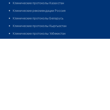
Клинические протоколы Казахстан
Клинические рекомендации Россия
Клинические протоколы Беларусь
Клинические протоколы Кыргызстан
Клинические протоколы Узбекистан
Клинические протоколы диагностики и лечения
Елеубекова Асем Емелбековна
Обзоры мировой медицинской периодики
Заболевания: обзорные статьи
Новости здравоохранения
Медикаменты
Лабораторные показатели
Медицинские термины
Мобильные приложения
клиникам
МИС для клиники