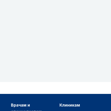
врачам и
клиникам