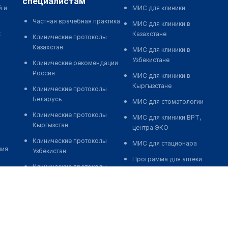
специалистам
й и
МИС для клиники
Частная врачебная практика
МИС для клиники в
к
Казахстане
Клинические протоколы
Казахстан
МИС для клиники в
Узбекистане
Клинические рекомендации
Россия
МИС для клиники в
Кыргызстане
Клинические протоколы
Беларусь
МИС для стоматологии
Клинические протоколы
МИС для клиники ВРТ,
Кыргызстан
центра ЭКО
Клинические протоколы
МИС для стационара
ния
Узбекистан
Программа для аптеки
Клинические протоколы
Автоматизация блока
диагностики и лечения
питания
Обзоры мировой
Реклама и продвижение
медицинской периодики
клиник
Заболевания: обзорные
Разработка сайта клиники