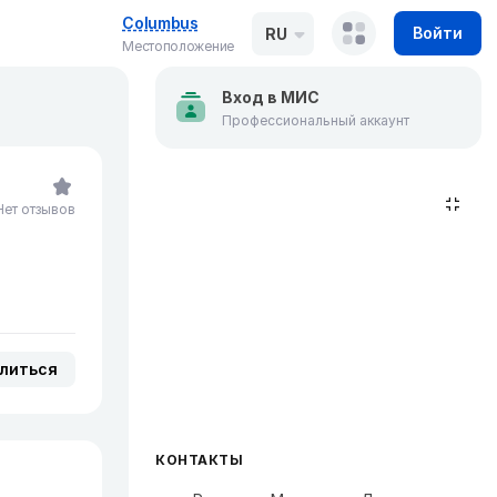
Columbus
Войти
RU
Местоположение
Вход в МИС
Профессиональный аккаунт
Нет отзывов
литься
КОНТАКТЫ