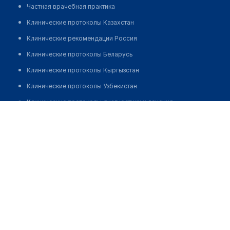
Частная врачебная практика
Клинические протоколы Казахстан
Клинические рекомендации Россия
Клинические протоколы Беларусь
Клинические протоколы Кыргызстан
Клинические протоколы Узбекистан
Клинические протоколы диагностики и лечения
Медицинский центр "BEAUTY LINE" на ​Люсиновской
Обзоры мировой медицинской периодики
Позвонить
Заболевания: обзорные статьи
Новости здравоохранения
Медикаменты
Лабораторные показатели
Медицинские термины
Мобильные приложения
клиникам