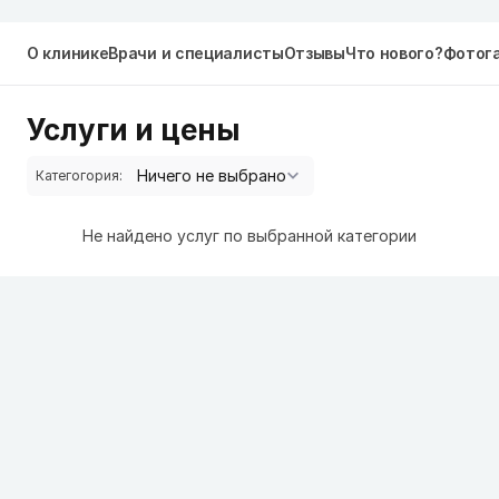
О клинике
Врачи и специалисты
Отзывы
Что нового?
Фотог
Услуги и цены
Категогория:
Не найдено услуг по выбранной категории