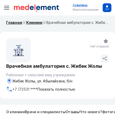
Columbus
Местоположение
Главная
Клиники
Врачебная амбулатория с. Жибек Жолы
Нет отзывов
Врачебная амбулатория с. Жибек Жолы
Районные
сельские мед.учреждения
Жибек Жолы, ул. Абылайхана, б/н
+7 (72531 ****
Показать полностью
О клинике
Врачи и специалисты
Отзывы
Что нового?
Фотог