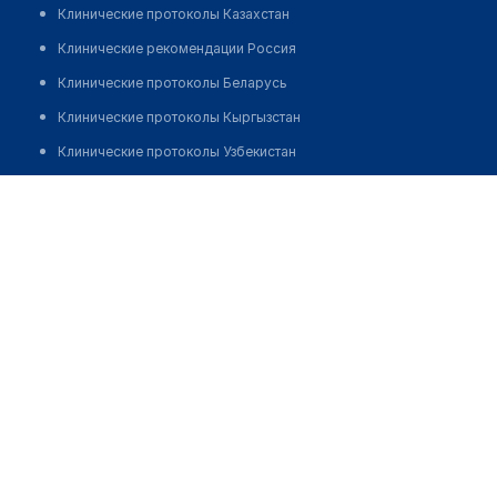
Клинические протоколы Казахстан
Клинические рекомендации Россия
Клинические протоколы Беларусь
Клинические протоколы Кыргызстан
Клинические протоколы Узбекистан
Клинические протоколы диагностики и лечения
Врачебная амбулатория с. Жибек Жолы
Обзоры мировой медицинской периодики
Позвонить
Заболевания: обзорные статьи
Новости здравоохранения
Медикаменты
Лабораторные показатели
Медицинские термины
Мобильные приложения
клиникам
МИС для клиники