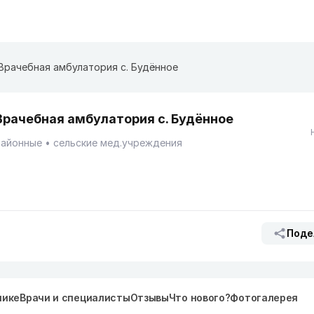
Врачебная амбулатория с. Будённое
Врачебная амбулатория с. Будённое
Районные
сельские мед.учреждения
Поде
нике
Врачи и специалисты
Отзывы
Что нового?
Фотогалерея