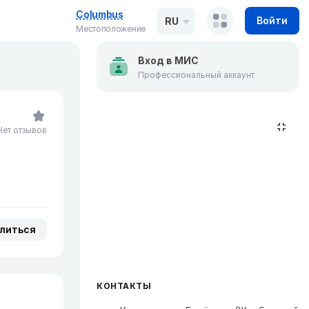
Columbus
Войти
RU
Местоположение
Вход в МИС
Профессиональный аккаунт
Нет отзывов
литься
КОНТАКТЫ