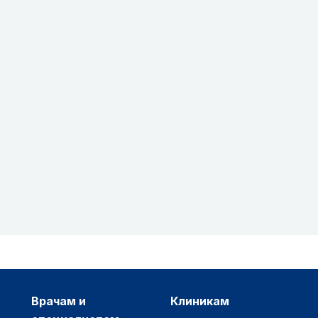
врачам и
клиникам