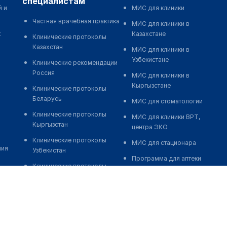
специалистам
й и
МИС для клиники
Частная врачебная практика
МИС для клиники в
к
Казахстане
Клинические протоколы
Казахстан
МИС для клиники в
Узбекистане
Клинические рекомендации
Россия
МИС для клиники в
Кыргызстане
Клинические протоколы
Беларусь
МИС для стоматологии
Клинические протоколы
МИС для клиники ВРТ,
Кыргызстан
центра ЭКО
Клинические протоколы
МИС для стационара
ния
Узбекистан
Программа для аптеки
Клинические протоколы
Автоматизация блока
диагностики и лечения
питания
Обзоры мировой
Реклама и продвижение
медицинской периодики
клиник
Заболевания: обзорные
Разработка сайта клиники